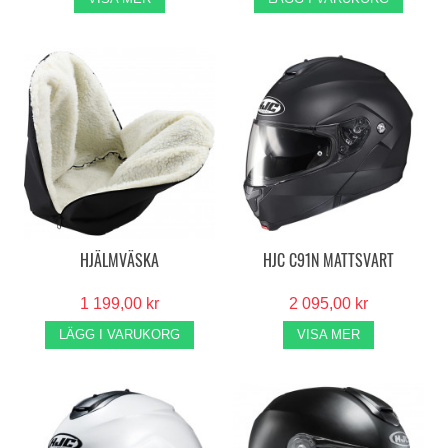
HJÄLMVÄSKA
HJC C91N MATTSVART
1 199,00 kr
2 095,00 kr
LÄGG I VARUKORG
VISA MER