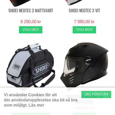
SHOEI NEOTEC 3 MATTSVART
SHOEI NEOTEC 3 VIT
8 290,00 kr
7 990,00 kr
VISA MER
VISA MER
JAG FÖRSTÅR
Vi använder Cookies för att
SHOEI RACING BAG 5.0
SIMPSON DARKSOME 06
din användarupplevelse ska bli så bra
MATTSVART
som möjligt.
Läs mer
1 295,00 kr
5 699,00 kr