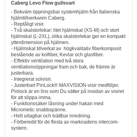
Caberg Levo Flow gul/svart
- Bekväm öppningsbar systemhjälm från Italienska
hjälmtillverkaren Caberg.
- Reptåligt visir.
- Två skalstorlekar: litet hjälmskal (XS-M) och stort
hjälmskal (L-2XL), olika skalstorlekar ger en kompakt
ytterdimension på hjälmen.
- Hjälmskal tillverkat av högkvalitativ fiberkomposit
bestående av kolfiber, Kevlar och glasfiber.
- Effektiv ventilation med två stora
ventilationsöppningar fram och bak, de främre är
justerbara.
- Integrerat solvisir.
- Justerbart PinLock® MAXVISION-visir medföljer.
Pinlock är en lins som Du sätter på insidan av visiret
för att slippa imma.
- Funktionssäker låsning under hakan med
Micrometic snabbspänne.
- Helt urtagbar och tvättbar inredning.
- Förberedd för de flesta av marknadens intercom-
system.