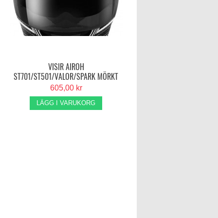
VISIR AIROH
ST701/ST501/VALOR/SPARK MÖRKT
605,00 kr
LÄGG I VARUKORG