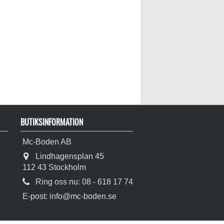
BUTIKSINFORMATION
Mc-Boden AB
Lindhagensplan 45
112 43 Stockholm
Ring oss nu:
08 - 618 17 74
E-post:
info@mc-boden.se