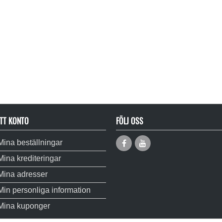
TT KONTO
FÖLJ OSS
Mina beställningar
Mina krediteringar
Mina adresser
Min personliga information
Mina kuponger