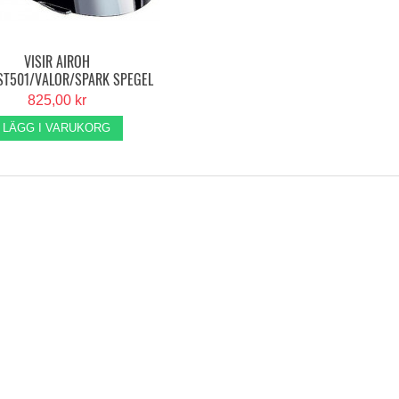
VISIR AIROH
ST501/VALOR/SPARK SPEGEL
SILVER
825,00 kr
LÄGG I VARUKORG