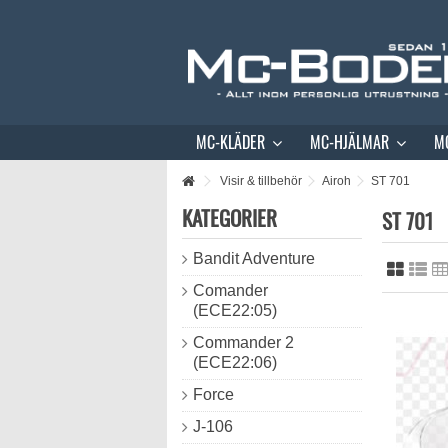
MC-KLÄDER
MC-HJÄLMAR
M
Visir & tillbehör
Airoh
ST 701
KATEGORIER
ST 701
Bandit Adventure
Comander
(ECE22:05)
Commander 2
(ECE22:06)
Force
J-106