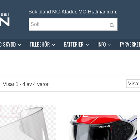
Sök bland MC-Kläder, MC-Hjälmar m.m.
C-SKYDD
TILLBEHÖR
BATTERIER
INFO
FYRVERKE
Visar 1 - 4 av 4 varor