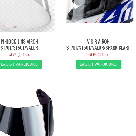
PINLOCK-LINS AIROH
VISIR AIROH
ST701/ST501/VALOR
ST701/ST501/VALOR/SPARK KLART
479,00 kr
605,00 kr
LÄGG I VARUKORG
LÄGG I VARUKORG