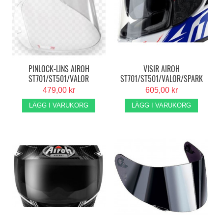
PINLOCK-LINS AIROH
VISIR AIROH
ST701/ST501/VALOR
ST701/ST501/VALOR/SPARK
KLART
479,00 kr
605,00 kr
LÄGG I VARUKORG
LÄGG I VARUKORG