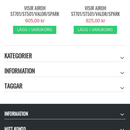
VISIR AIROH
VISIR AIROH
ST701/ST501/VALOR/SPARK
ST701/ST501/VALOR/SPARK
MÖRKT
SPEGEL SILVER
605,00 kr
825,00 kr
LÄGG I VARUKORG
LÄGG I VARUKORG
KATEGORIER
INFORMATION
TAGGAR
INFORMATION
MITT KONTO