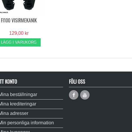
FI100 VISIRMEKANIK
129,00 kr
LÄGG I VARUKORG
TT KONTO
FÖLJ OSS
Mina beställningar
Mina krediteringar
Mina adresser
Min personliga information