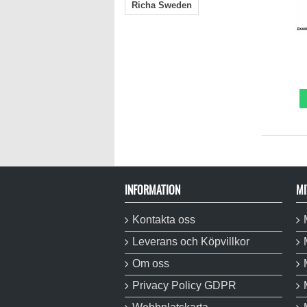
Richa Sweden
INFORMATION
MI
Kontakta oss
Leverans och Köpvillkor
Om oss
Privacy Policy GDPR