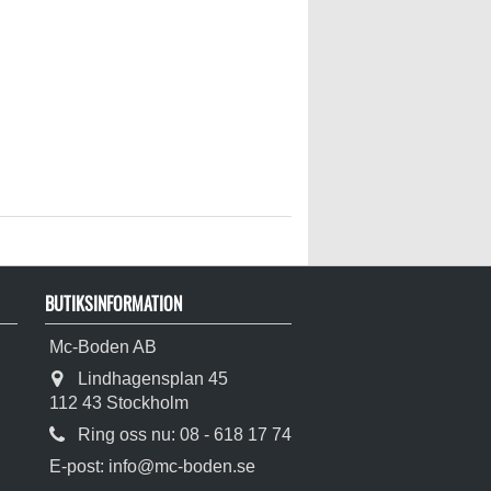
BUTIKSINFORMATION
Mc-Boden AB
Lindhagensplan 45
112 43 Stockholm
Ring oss nu:
08 - 618 17 74
E-post:
info@mc-boden.se