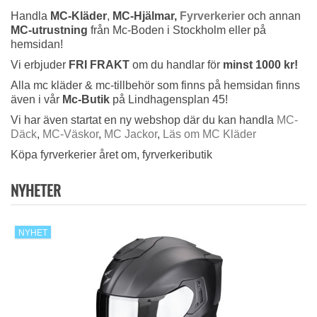
Handla
MC-Kläder
,
MC-Hjälmar,
Fyrverkerier
och annan
MC-utrustning
från Mc-Boden i Stockholm eller på
hemsidan!
Vi erbjuder
FRI FRAKT
om du handlar för
minst 1000 kr!
Alla mc kläder & mc-tillbehör som finns på hemsidan finns
även i vår
Mc-Butik
på Lindhagensplan 45!
Vi har även startat en ny webshop där du kan handla
MC-
Däck
,
MC-Väskor
,
MC Jackor
,
Läs om MC Kläder
Köpa fyrverkerier året om, fyrverkeributik
NYHETER
NYHET