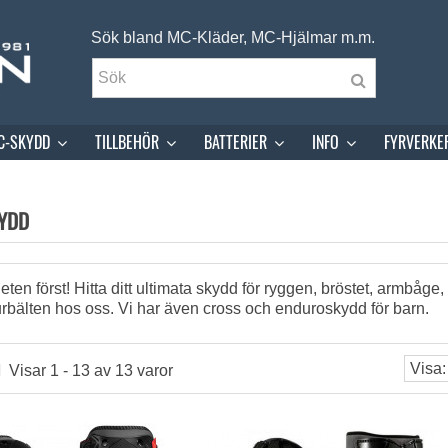
Sök bland MC-Kläder, MC-Hjälmar m.m.
C-SKYDD
TILLBEHÖR
BATTERIER
INFO
FYRVERKE
YDD
ten först! Hitta ditt ultimata skydd för ryggen, bröstet, armbåge,
urbälten hos oss. Vi har även cross och enduroskydd för barn.
Visar 1 - 13 av 13 varor