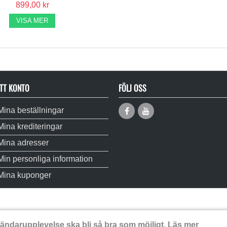
899,00 kr
VISA MER
TT KONTO
FÖLJ OSS
Mina beställningar
Mina krediteringar
Mina adresser
Min personliga information
Mina kuponger
vändarupplevelse ska bli så bra som möjligt.
Läs mer