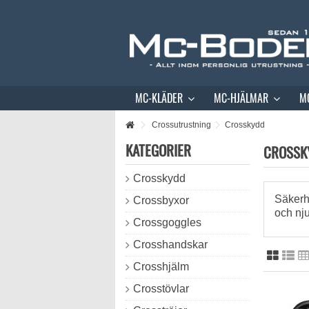
MC-KLÄDER
MC-HJÄLMAR
M
Crossutrustning
Crosskydd
KATEGORIER
CROSSK
Crosskydd
Säkerhe
Crossbyxor
och nj
Crossgoggles
Crosshandskar
Crosshjälm
Crosstövlar