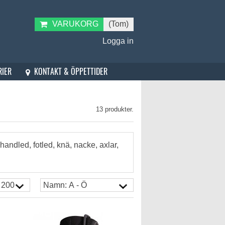
VARUKORG
(Tom)
Logga in
KONTAKT & ÖPPETTIDER
RIER
13 produkter.
 handled, fotled, knä, nacke, axlar,