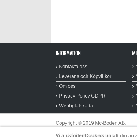
INFORMATION
MI
Kontakta oss
Leverans och Köpvillkor
Om oss
Privacy Policy GDPR
Webbplatskarta
Copyright
©
2019 Mc-Boden AB.
Alla rättigheter reserverade.
Vi använder Cookies för att din an