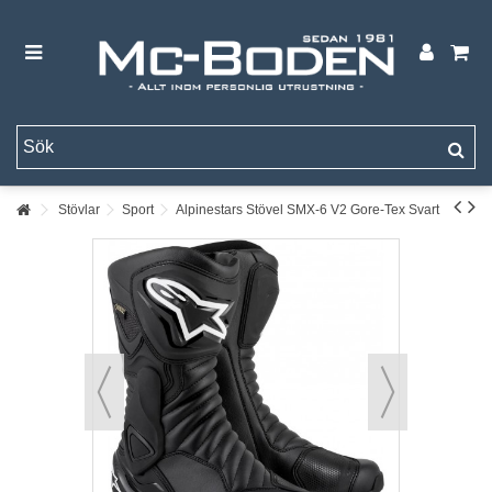
Stövlar
Sport
Alpinestars Stövel SMX-6 V2 Gore-Tex Svart