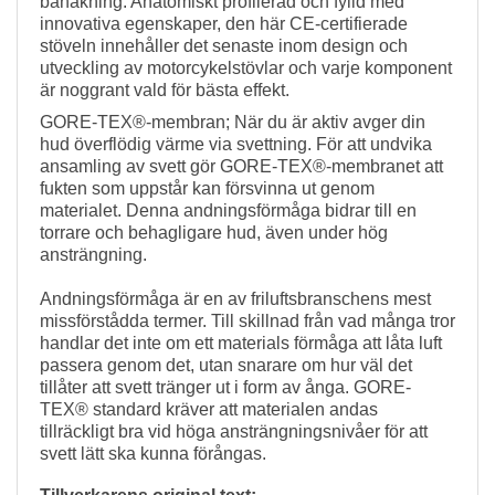
banåkning. Anatomiskt profilerad och fylld med
innovativa egenskaper, den här CE-certifierade
stöveln innehåller det senaste inom design och
utveckling av motorcykelstövlar och varje komponent
är noggrant vald för bästa effekt.
GORE-TEX®-membran; När du är aktiv avger din
hud överflödig värme via svettning. För att undvika
ansamling av svett gör GORE-TEX®-membranet att
fukten som uppstår kan försvinna ut genom
materialet. Denna andningsförmåga bidrar till en
torrare och behagligare hud, även under hög
ansträngning.
Andningsförmåga är en av friluftsbranschens mest
missförstådda termer. Till skillnad från vad många tror
handlar det inte om ett materials förmåga att låta luft
passera genom det, utan snarare om hur väl det
tillåter att svett tränger ut i form av ånga. GORE-
TEX® standard kräver att materialen andas
tillräckligt bra vid höga ansträngningsnivåer för att
svett lätt ska kunna förångas.