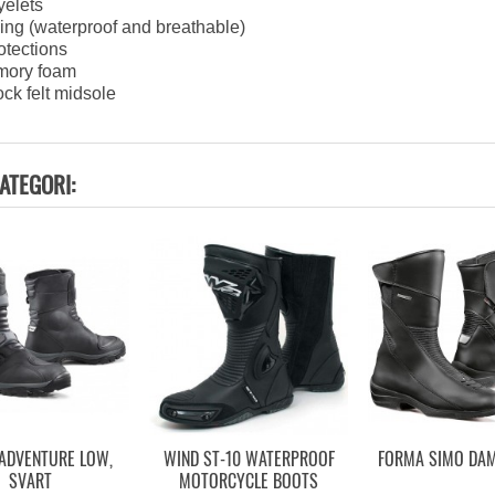
yelets
ing (waterproof and breathable)
otections
mory foam
ck felt midsole
ATEGORI:
ADVENTURE LOW,
WIND ST-10 WATERPROOF
FORMA SIMO DA
SVART
MOTORCYCLE BOOTS