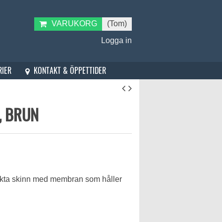
VARUKORG
(Tom)
Logga in
KONTAKT & ÖPPETTIDER
RIER
, BRUN
 äkta skinn med membran som håller