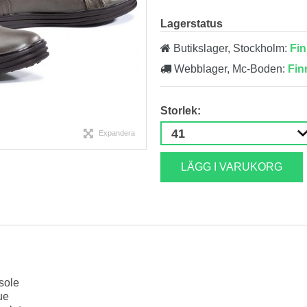
Lagerstatus
Butikslager, Stockholm:
Fin
Webblager, Mc-Boden:
Fin
Storlek:
Expandera
LÄGG I VARUKORG
sole
ue