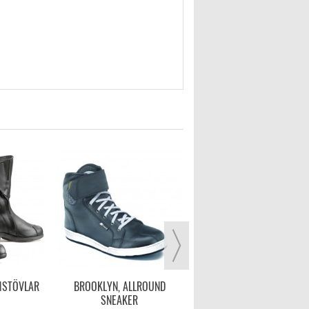
TCX HUB WP
1 899,00 kr
VISA MER
MSTÖVLAR
BROOKLYN, ALLROUND
SNEAKER