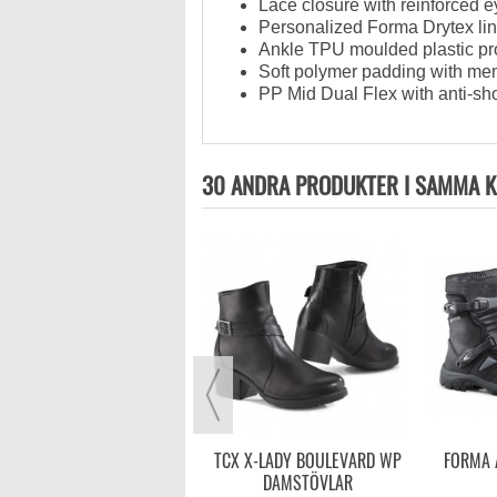
Lace closure with reinforced e
Personalized Forma Drytex lin
Ankle TPU moulded plastic pr
Soft polymer padding with me
PP Mid Dual Flex with anti-sho
30 ANDRA PRODUKTER I SAMMA K
KOCHMANN TWISTER 2
1 595,00 kr
VISA MER
TCX X-LADY BOULEVARD WP
FORMA 
DAMSTÖVLAR