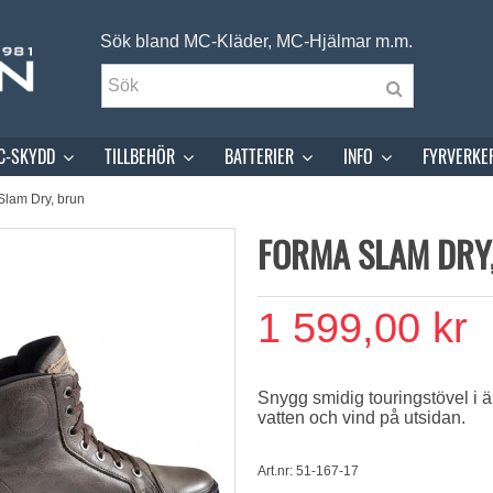
Sök bland MC-Kläder, MC-Hjälmar m.m.
C-SKYDD
TILLBEHÖR
BATTERIER
INFO
FYRVERKE
Slam Dry, brun
FORMA SLAM DRY
1 599,00 kr
Snygg smidig touringstövel i
vatten och vind på utsidan.
Art.nr: 51-167-17