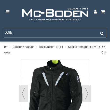
Jackor & Västar
Textiljackor HERR
Scott sommarjacka VTD DP,
svart