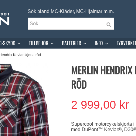
Sök bland MC-Kläder, MC-Hjälmar m.m.
C-SKYDD
TILLBEHÖR
BATTERIER
INFO
FYRVERKE
Hendrix Kevlarskjorta röd
MERLIN HENDRIX
RÖD
2 999,00 kr
Supercool motorcykelskjorta i e
med DuPont™️ Kevlar®️, D30®