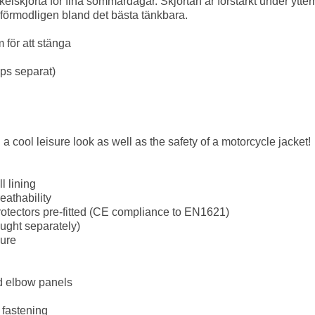
lskjorta för fina sommardagar. Skjortan är förstärkt under ytte
 förmodligen bland det bästa tänkbara.
 för att stänga
öps separat)
a cool leisure look as well as the safety of a motorcycle jacket!
l lining
eathability
otectors pre-fitted (CE compliance to EN1621)
ought separately)
sure
nd elbow panels
 fastening