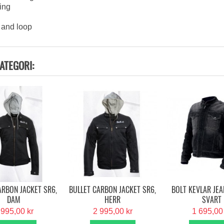
ing
r and loop
ATEGORI:
ARBON JACKET SR6,
BULLET CARBON JACKET SR6,
BOLT KEVLAR JEA
DAM
HERR
SVART
 995,00 kr
2 995,00 kr
1 695,00