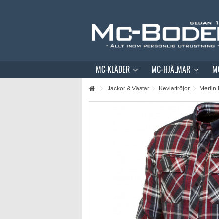
MC-KLÄDER
MC-HJÄLMAR
M
Jackor & Västar
Kevlartröjor
Merlin 