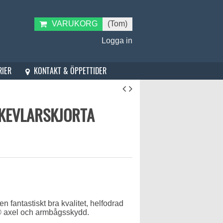
VARUKORG
(Tom)
Logga in
KONTAKT & ÖPPETTIDER
RIER
 KEVLARSKJORTA
n fantastiskt bra kvalitet, helfodrad
️ axel och armbågsskydd.