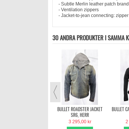
- Subtle Merlin leather patch brand
- Ventilation zippers
- Jacket-to-jean connecting: zippe
30 ANDRA PRODUKTER I SAMMA K
XFORD KICKBACK 3.0 MEN‘S
SHIRT, GREY
1 999,00 kr
VISA MER
BULLET ROADSTER JACKET
BULLET C
SR6, HERR
3 295,00 kr
2