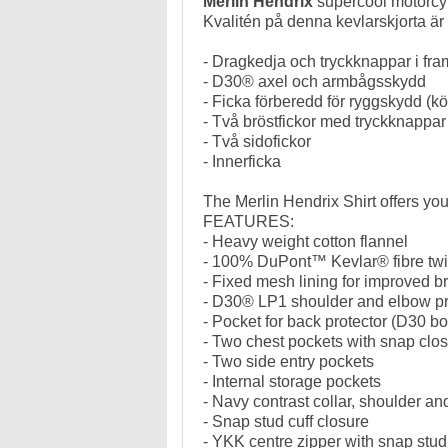
Merlin Hendrix
supercool motorcyke
Kvalitén på denna kevlarskjorta är
- Dragkedja och tryckknappar i fram
- D30®️ axel och armbågsskydd
- Ficka förberedd för ryggskydd (k
- Två bröstfickor med tryckknappar
- Två sidofickor
- Innerficka
The Merlin Hendrix Shirt offers you 
FEATURES:
- Heavy weight cotton flannel
- 100% DuPont™️ Kevlar®️ fibre twil
- Fixed mesh lining for improved br
- D30®️ LP1 shoulder and elbow pr
- Pocket for back protector (D30 b
- Two chest pockets with snap clo
- Two side entry pockets
- Internal storage pockets
- Navy contrast collar, shoulder a
- Snap stud cuff closure
- YKK centre zipper with snap stud