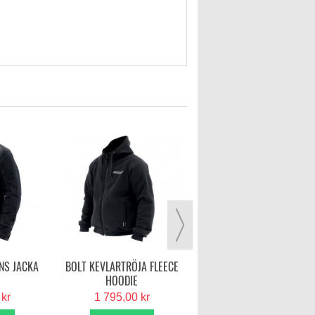
BULLET PROOF - FLIGHT LA
1 350,00 kr
VISA MER
NS JACKA
BOLT KEVLARTRÖJA FLEECE
HOODIE
 kr
1 795,00 kr