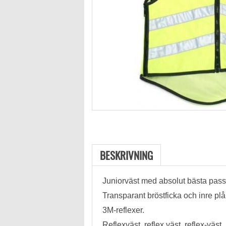
BESKRIVNING
Juniorväst med absolut bästa pas
Transparant bröstficka och inre pl
3M-reflexer.
Reflexväst, reflex väst, reflex-väst.