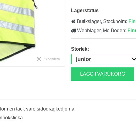
Lagerstatus
Butikslager, Stockholm:
Fin
Webblager, Mc-Boden:
Fin
Storlek:
Expandera
LÄGG I VARUKORG
sformen tack vare sidodragkedjorna.
ånboksficka.