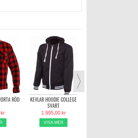
RICHA TITAN CORE HOODI
HERR - SVART
2 295,00 kr
VISA MER
JORTA RÖD
KEVLAR HOODIE COLLEGE
SVART
 kr
1 995,00 kr
R
VISA MER