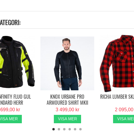
ATEGORI:
NFINITY FLUO GUL
KNOX URBANE PRO
RICHA LUMBER SK
ANDARD HERR
ARMOURED SHIRT MKII
SVART HERR
 699,00 kr
3 499,00 kr
2 095,00
VISA MER
VISA MER
VISA ME