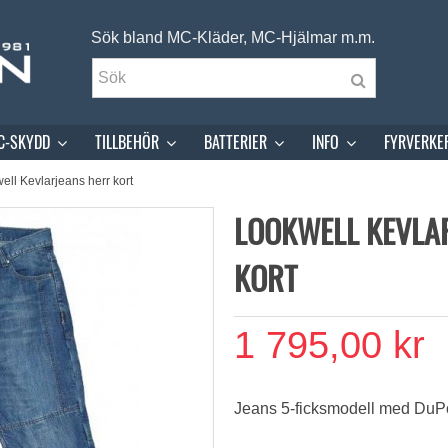
Sök bland MC-Kläder, MC-Hjälmar m.m.
C-SKYDD
TILLBEHÖR
BATTERIER
INFO
FYRVERKE
ell Kevlarjeans herr kort
LOOKWELL KEVLA
KORT
1 795,00 kr
Jeans 5-ficksmodell med DuPo