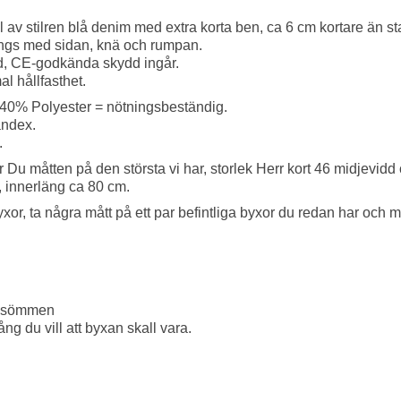
 av stilren blå denim med extra korta ben, ca 6 cm kortare än s
längs med sidan, knä och rumpan.
dd, CE-godkända skydd ingår.
l hållfasthet.
 40% Polyester = nötningsbeständig.
andex.
.
r Du måtten på den största vi har, storlek Herr kort 46 midjevid
), innerläng ca 80 cm.
xor, ta några mått på ett par befintliga byxor du redan har och me
ensömmen
ng du vill att byxan skall vara.