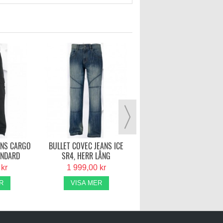
HALVARSSONS BRACE
249,00 kr
LÄGG I VARUKORG
ANS CARGO
BULLET COVEC JEANS ICE
ANDARD
SR4, HERR LÅNG
 kr
1 999,00 kr
R
VISA MER