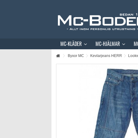
MC-KLÄDER
MC-HJÄLMAR
M
Byxor MC
Kevlarjeans HERR
Lookw