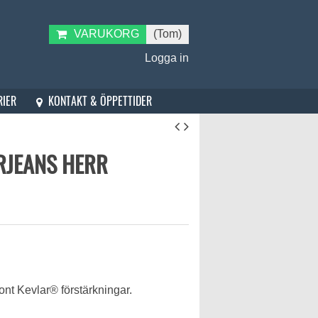
VARUKORG
(Tom)
Logga in
KONTAKT & ÖPPETTIDER
RIER
RJEANS HERR
nt Kevlar® förstärkningar.