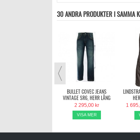
30 ANDRA PRODUKTER I SAMMA K
ICHA CLASSIC 2 JEANS HERR
- BLÅ KORT
2 299,00 kr
VISA MER
BULLET COVEC JEANS
LINDSTR
VINTAGE SR6, HERR LÅNG
HER
2 295,00 kr
1 695
VISA MER