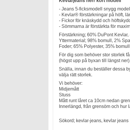
Kevlarjeans herr kort modell
- Jeans 5-ficksmodell snygg modell
- Kevlar® förstärkningar på höft, 
- Fickor för knäskydd och höftsky
- Sömmarna är förstärkta för maxima
Förstärkning; 60% DuPont Kevlar,
Yttermaterial; 98% bomull, 2% Sp
Foder; 65% Polyester, 35% bomull
För dig som behöver stor storlek få
(högst upp på byxan till längst ner
Snälla, innan du beställer dessa by
välja rätt storlek.
Vi behöver:
Midjemått
Stuss
Mått runt låret ca 10cm nedan gr
Innerlängd, från grensöm och hur lå
Sökord; kevlar-jeans, kevlar jeans