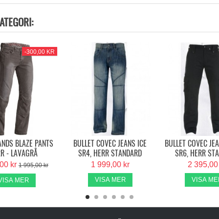
ATEGORI:
-300,00 KR
ANDS BLAZE PANTS
BULLET COVEC JEANS ICE
BULLET COVEC JE
R - LAVAGRÅ
SR4, HERR STANDARD
SR6, HERR ST
,00 kr
1 999,00 kr
2 395,00
1 995,00 kr
VISA MER
VISA ME
VISA MER