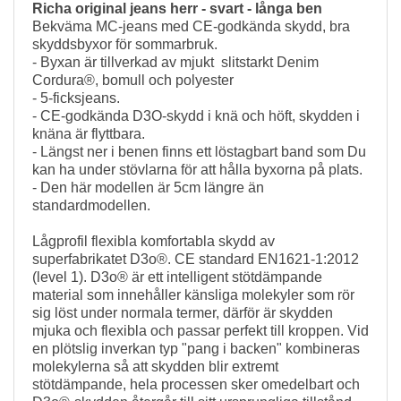
Richa original jeans herr - svart - långa ben
Bekväma MC-jeans med CE-godkända skydd, bra
skyddsbyxor för sommarbruk.
- Byxan är tillverkad av mjukt slitstarkt Denim
Cordura®, bomull och polyester
- 5-ficksjeans.
- CE-godkända D3O-skydd i knä och höft, skydden i
knäna är flyttbara.
- Längst ner i benen finns ett löstagbart band som Du
kan ha under stövlarna för att hålla byxorna på plats.
- Den här modellen är 5cm längre än
standardmodellen.
Lågprofil flexibla komfortabla skydd av
superfabrikatet D3o®. CE standard EN1621-1:2012
(level 1). D3o® är ett intelligent stötdämpande
material som innehåller känsliga molekyler som rör
sig löst under normala termer, därför är skydden
mjuka och flexibla och passar perfekt till kroppen. Vid
en plötslig inverkan typ "pang i backen" kombineras
molekylerna så att skydden blir extremt
stötdämpande, hela processen sker omedelbart och