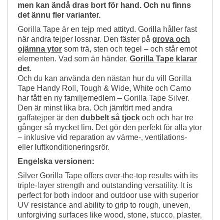
men kan ändå dras bort för hand. Och nu finns
det ännu fler varianter.
Gorilla Tape är en tejp med attityd. Gorilla håller fast
när andra tejper lossnar. Den fäster på
grova och
ojämna ytor
som trä, sten och tegel – och står emot
elementen. Vad som än händer,
Gorilla Tape klarar
det
.
Och du kan använda den nästan hur du vill Gorilla
Tape Handy Roll, Tough & Wide, White och Camo
har fått en ny familjemedlem – Gorilla Tape Silver.
Den är minst lika bra. Och jämfört med andra
gaffatejper är den
dubbelt så tjock
och och har tre
gånger så mycket lim. Det gör den perfekt för alla ytor
– inklusive vid reparation av värme-, ventilations-
eller luftkonditioneringsrör.
Engelska versionen:
Silver Gorilla Tape offers over-the-top results with its
triple-layer strength and outstanding versatility. It is
perfect for both indoor and outdoor use with superior
UV resistance and ability to grip to rough, uneven,
unforgiving surfaces like wood, stone, stucco, plaster,