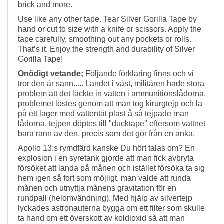
brick and more.
Use like any other tape. Tear Silver Gorilla Tape by
hand or cut to size with a knife or scissors. Apply the
tape carefully, smoothing out any pockets or rolls.
That’s it. Enjoy the strength and durability of Silver
Gorilla Tape!
Onödigt vetande;
Följande förklaring finns och vi
tror den är sann..... Landet i väst, militären hade stora
problem att det läckte in vatten i ammunitionslådorna,
problemet löstes genom att man tog kirurgtejp och la
på ett lager med vattentät plast å så tejpade man
lådorna, tejpen döptes till "ducktape" eftersom vattnet
bara rann av den, precis som det gör från en anka.
Apollo 13:s rymdfärd kanske Du hört talas om? En
explosion i en syretank gjorde att man fick avbryta
försöket att landa på månen och istället försöka ta sig
hem igen så fort som möjligt, man valde att runda
månen och utnyttja månens gravitation för en
rundpall (helomvändning). Med hjälp av silvertejp
lyckades astronauterna bygga om ett filter som skulle
ta hand om ett överskott av koldioxid så att man