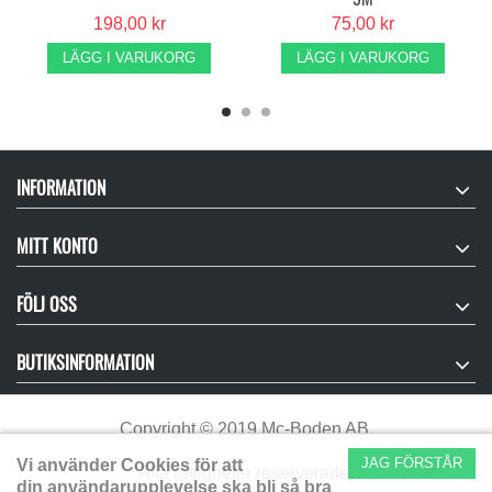
198,00 kr
75,00 kr
LÄGG I VARUKORG
LÄGG I VARUKORG
INFORMATION
MITT KONTO
FÖLJ OSS
BUTIKSINFORMATION
Copyright
©
2019 Mc-Boden AB.
JAG FÖRSTÅR
Vi använder Cookies för att
Alla rättigheter reserverade.
din användarupplevelse ska bli så bra