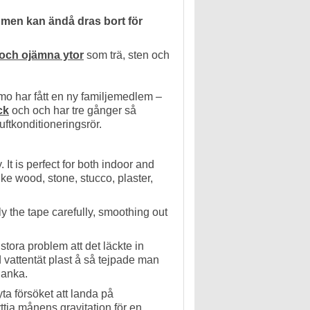
, men kan ändå dras bort för
och ojämna ytor
som trä, sten och
o har fått en ny familjemedlem –
ck
och och har tre gånger så
luftkonditioneringsrör.
. It is perfect for both indoor and
ike wood, stone, stucco, plaster,
ly the tape carefully, smoothing out
 stora problem att det läckte in
 vattentät plast å så tejpade man
 anka.
ta försöket att landa på
ttja månens gravitation för en