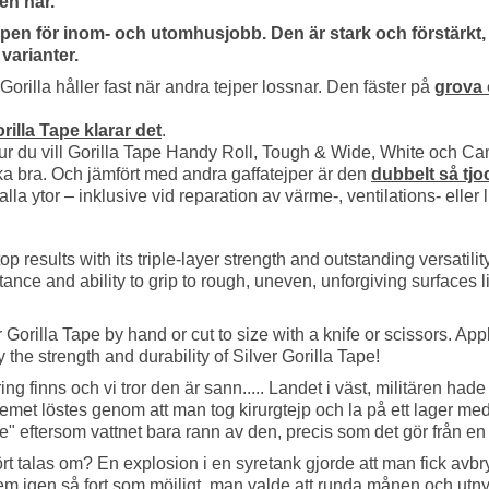
en här.
tejpen för inom- och utomhusjobb. Den är stark och förstärkt
varianter.
 Gorilla håller fast när andra tejper lossnar. Den fäster på
grova 
rilla Tape klarar det
.
 du vill Gorilla Tape Handy Roll, Tough & Wide, White och Cam
ika bra. Och jämfört med andra gaffatejper är den
dubbelt så tjo
lla ytor – inklusive vid reparation av värme-, ventilations- eller 
op results with its triple-layer strength and outstanding versatility
ance and ability to grip to rough, uneven, unforgiving surfaces l
 Gorilla Tape by hand or cut to size with a knife or scissors. App
y the strength and durability of Silver Gorilla Tape!
ng finns och vi tror den är sann..... Landet i väst, militären hade
emet löstes genom att man tog kirurgtejp och la på ett lager med
pe" eftersom vattnet bara rann av den, precis som det gör från en
t talas om? En explosion i en syretank gjorde att man fick avbry
hem igen så fort som möjligt, man valde att runda månen och utny