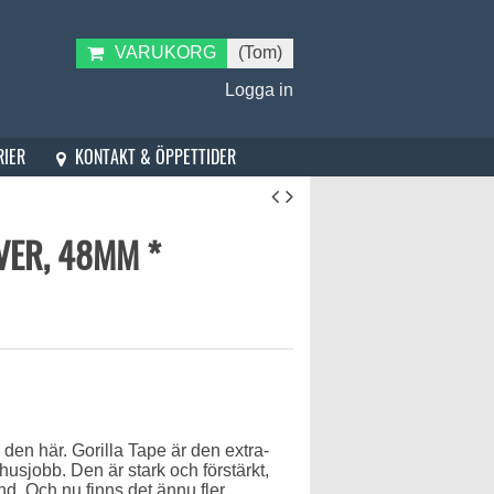
VARUKORG
(Tom)
Logga in
KONTAKT & ÖPPETTIDER
RIER
VER, 48MM *
 den här. Gorilla Tape är den extra-
husjobb. Den är stark och förstärkt,
d. Och nu finns det ännu fler