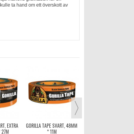
kulle ta hand om ett överskott av
SILVERTEJP LOCKTITE 508
275,00 kr
LÄGG I VARUKORG
RT, EXTRA
GORILLA TAPE SVART, 48MM
* 27M
* 11M