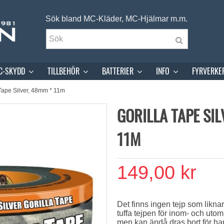
Sök bland MC-Kläder, MC-Hjälmar m.m.
C-SKYDD
TILLBEHÖR
BATTERIER
INFO
FYRVERKE
 Tape Silver, 48mm * 11m
GORILLA TAPE SIL
11M
149,00 kr
Det finns ingen tejp som liknar
tuffa tejpen för inom- och utom
men kan ändå dras bort för han