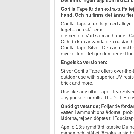
Det finns ingen tejp som liknar d
Gorilla Tape är den extra-tuffa 
hand. Och nu finns det ännu fler 
Gorilla Tape är en tejp med attityd.
tegel – och står emot
elementen. Vad som än händer,
Go
Och du kan använda den nästan hur
Gorilla Tape Silver. Den är minst l
mycket lim. Det gör den perfekt för a
Engelska versionen:
Silver Gorilla Tape offers over-the-t
outdoor use with superior UV resist
brick and more.
Use like any other tape. Tear Silver
any pockets or rolls. That’s it. Enjo
Onödigt vetande;
Följande förklari
vatten i ammunitionslådorna, probl
lådorna, tejpen döptes till "duckta
Apollo 13:s rymdfärd kanske Du hör
månen och istället försöka ta sig 