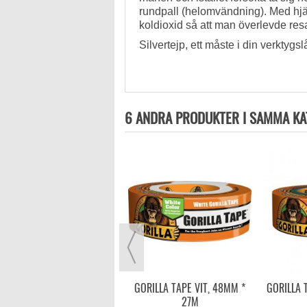
rundpall (helomvändning). Med hjäl
koldioxid så att man överlevde resa
Silvertejp, ett måste i din verktygsl
6 ANDRA PRODUKTER I SAMMA KA
SILVERTEJP LOCKTITE 5080
275,00 kr
LÄGG I VARUKORG
GORILLA TAPE VIT, 48MM *
GORILLA 
27M