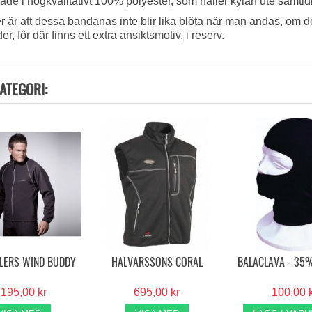
de i högkvalitativt 100% polyester, som håller kylan ute samtidi
 är att dessa bandanas inte blir lika blöta när man andas, om det
 för där finns ett extra ansiktsmotiv, i reserv.
ATEGORI:
LLERS WIND BUDDY
HALVARSSONS CORAL
BALACLAVA - 35
 195,00 kr
695,00 kr
100,00 