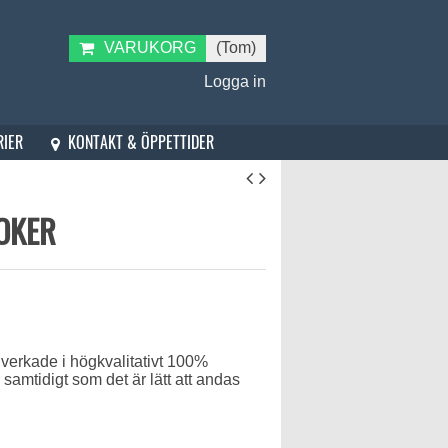
VARUKORG
(Tom)
Logga in
KONTAKT & ÖPPETTIDER
RIER
JOKER
lverkade i högkvalitativt 100%
 samtidigt som det är lätt att andas