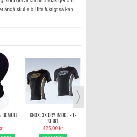
gt som det är lätt att andas genom.
 ändå skulle bli lite fuktigt så kan
KNOX. 3X DRY INSIDE - TRÖ
450,00 kr
VISA MER
% BOMULL
KNOX. 3X DRY INSIDE - T-
SHIRT
kr
425,00 kr