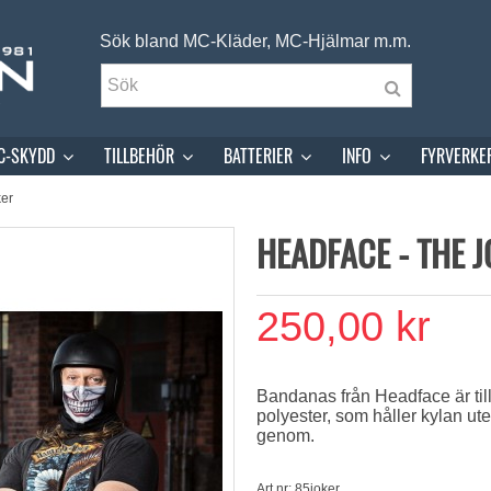
Sök bland MC-Kläder, MC-Hjälmar m.m.
C-SKYDD
TILLBEHÖR
BATTERIER
INFO
FYRVERKE
ker
HEADFACE - THE 
250,00 kr
Bandanas från Headface är til
polyester, som håller kylan ute
genom.
Art.nr: 85joker