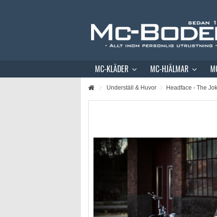
MC-KLÄDER
MC-HJÄLMAR
M
Underställ & Huvor
Headface - The Jo