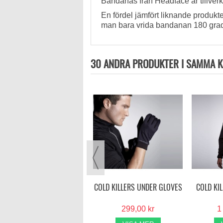
Bandanas från Headface är tillverka
En fördel jämfört liknande produkter
man bara vrida bandanan 180 grader,
30 ANDRA PRODUKTER I SAMMA K
FLAP HAT
299,00 kr
VISA MER
COLD KILLERS UNDER GLOVES
COLD KI
299,00 kr
1