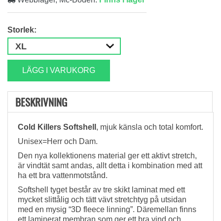
Storlek:
LÄGG I VARUKORG
BESKRIVNING
Cold Killers Softshell
, mjuk känsla och total komfort.
Unisex=Herr och Dam.
Den nya kollektionens material ger ett aktivt stretch,
är vindtät samt andas, allt detta i kombination med att
ha ett bra vattenmotstånd.
Softshell tyget består av tre skikt laminat med ett
mycket slittålig och tätt vävt stretchtyg på utsidan
med en mysig “3D fleece linning”. Däremellan finns
ett laminerat membran som ger ett bra vind och