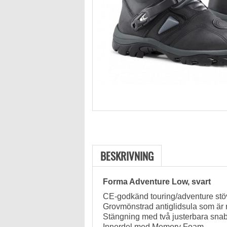
BESKRIVNING
Forma Adventure Low, svart
CE-godkänd touring/adventure stöv
Grovmönstrad antiglidsula som är r
Stängning med två justerbara sna
Innerdel med Memory Foam.