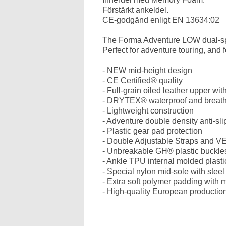
Förstärkt ankeldel.
CE-godgänd enligt EN 13634:02
The Forma Adventure LOW dual-spo
Perfect for adventure touring, and fo
- NEW mid-height design
- CE Certified® quality
- Full-grain oiled leather upper wit
- DRYTEX® waterproof and breatha
- Lightweight construction
- Adventure double density anti-sli
- Plastic gear pad protection
- Double Adjustable Straps and 
- Unbreakable GH® plastic buckle
- Ankle TPU internal molded plasti
- Special nylon mid-sole with stee
- Extra soft polymer padding with
- High-quality European productio