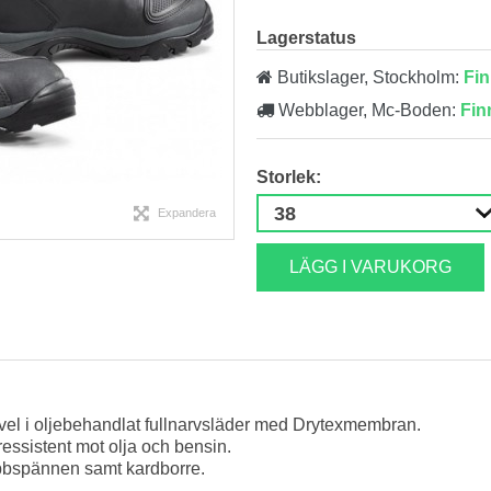
Lagerstatus
Butikslager, Stockholm:
Fin
Webblager, Mc-Boden:
Fin
Storlek:
Expandera
LÄGG I VARUKORG
el i oljebehandlat fullnarvsläder med Drytexmembran.
essistent mot olja och bensin.
bbspännen samt kardborre.