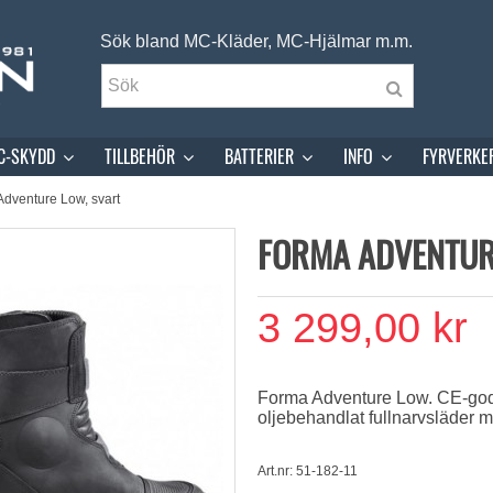
Sök bland MC-Kläder, MC-Hjälmar m.m.
C-SKYDD
TILLBEHÖR
BATTERIER
INFO
FYRVERKE
dventure Low, svart
FORMA ADVENTUR
3 299,00 kr
Forma Adventure Low. CE-godk
oljebehandlat fullnarvsläder
Art.nr: 51-182-11