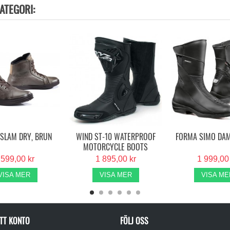
ATEGORI:
SLAM DRY, BRUN
WIND ST-10 WATERPROOF
FORMA SIMO DA
MOTORCYCLE BOOTS
 599,00 kr
1 895,00 kr
1 999,00
VISA MER
VISA MER
VISA ME
TT KONTO
FÖLJ OSS