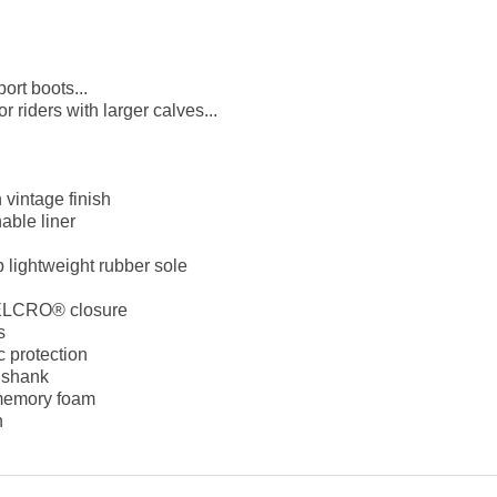
rt boots...
r riders with larger calves...
h vintage finish
ble liner
p lightweight rubber sole
VELCRO® closure
s
c protection
l shank
 memory foam
n