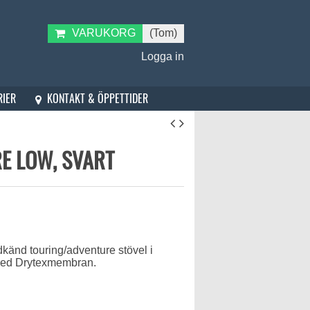
VARUKORG
(Tom)
Logga in
KONTAKT & ÖPPETTIDER
RIER
E LOW, SVART
änd touring/adventure stövel i
 med Drytexmembran.