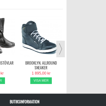
TCX HUB WP
1 899,00 kr
VISA MER
MSTÖVLAR
BROOKLYN, ALLROUND
SNEAKER
 kr
1 895,00 kr
R
VISA MER
BUTIKSINFORMATION