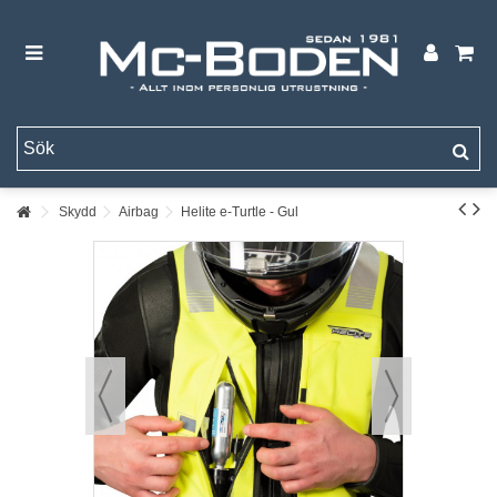
Skydd
Airbag
Helite e-Turtle - Gul