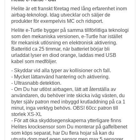
Helite är ett franskt företag med lång erfarenhet inom
airbag-teknologi. Idag utvecklar och säljer de
produkter för exempelvis MC och ridsport.
Helite e-Turtle bygger på samma tillförlitliga teknologi
som den mekaniska versionen, e-Turtle har istället
för mekanisk utlösning en elektronisk aktivering.
Batteritid ca 25 timmar, när batteriet börjar bli
urladdat lyser en diod orange, laddas med USB
kabel som medföljer.
- Skyddar vid alla typer av kollisioner och fall.
- Mycket lättanvänd hantering och aktivering.
- Ultrasnabb detektion.
- Om Du har utlöst airbagen, lätt att återställa av
användaren, du behöver inte skicka iväg västen, du
byter själv patron med inbyggd krutladdning på ca 1
minut, inga verktyg behövs. OBS! 60cc patron till
storlek XS-XL
- För att öka skyddsegenskaperna ytterligare finns
Helites krocksensor som Du monterar på gaffelbenet
som köps separat, har Du flera hojar så kan du
utrusta dom med egen sensor men max 5 sensorer