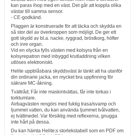
kan paras ihop med en väst. Det går att koppla olika
västar till samma sensor.
- CE-godkänd.
Plaggen är konstruerade för att täcka och skydda en
så stor del av överkroppen som möjligt. De ger ett
gott skydd av bl.a. nacke, ryggrad, bröstkorg, höfter
och inre organ.
Vid en olycka fylls västen med kolsyra från en
kolsyrepatron med inbyggd krutladdning vilken
utlöses elektroniskt.
Helite uppblåsbara skyddsväst är tänkt att ha utanför
din ordinarie jacka, en mycket bra uppfinning för
säkrare MC-åkning.
Tvättråd; Får inte maskintvättas, får inte torkas i
torktumlare.
Airbagvästen rengörs med fuktig trasa/svamp och
ljummet vatten, du kan använda ljummet tvålvatten,
ej tvättmedel. Var försiktig med reflexerna, gnugga
inte hårt på dessa.
Du kan hämta Helite;s storlekstabell som en PDF om