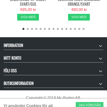
SVART/GUL
ORANGE/SVART
695,00 kr
480,00 kr
VISA MER
VISA MER
INFORMATION
MITT KONTO
FÖLJ OSS
BUTIKSINFORMATION
Copyright
©
2019 Mc-Boden AB.
JAG FÖRSTÅR
Vi använder Cookies för att