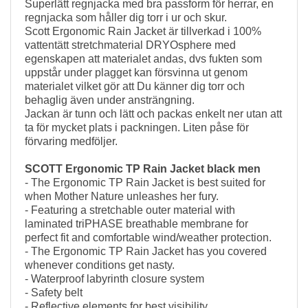
Superlätt regnjacka med bra passform för herrar, en
regnjacka som håller dig torr i ur och skur.
Scott Ergonomic Rain Jacket är tillverkad i 100%
vattentätt stretchmaterial DRYOsphere med
egenskapen att materialet andas, dvs fukten som
uppstår under plagget kan försvinna ut genom
materialet vilket gör att Du känner dig torr och
behaglig även under ansträngning.
Jackan är tunn och lätt och packas enkelt ner utan att
ta för mycket plats i packningen. Liten påse för
förvaring medföljer.
SCOTT Ergonomic TP Rain Jacket black men
- The Ergonomic TP Rain Jacket is best suited for
when Mother Nature unleashes her fury.
- Featuring a stretchable outer material with
laminated triPHASE breathable membrane for
perfect fit and comfortable wind/weather protection.
- The Ergonomic TP Rain Jacket has you covered
whenever conditions get nasty.
- Waterproof labyrinth closure system
- Safety belt
- Reflective elements for best visibility