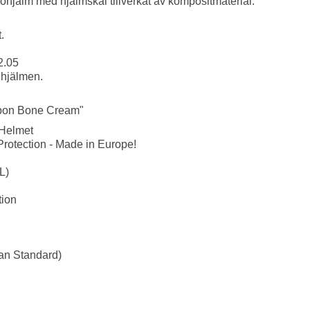
rohjälm med hjälmskal tillverkat av kompositmaterial.
.
2.05
 hjälmen.
rbon Bone Cream"
 Helmet
rotection - Made in Europe!
L)
tion
an Standard)