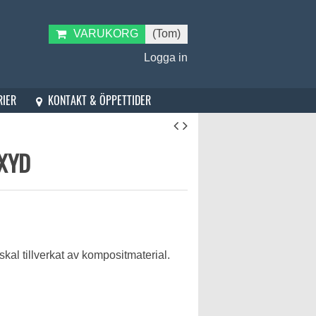
VARUKORG
(Tom)
Logga in
KONTAKT & ÖPPETTIDER
RIER
OXYD
kal tillverkat av kompositmaterial.