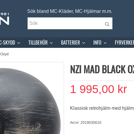
Sök bland MC-Kläder, MC-Hjälmar m.m.
C-SKYDD
TILLBEHÖR
BATTERIER
INFO
FYRVERKE
 Oxyd
NZI MAD BLACK 
1 995,00 kr
Klassisk retrohjälm med hjälms
Art.nr: 2019030610