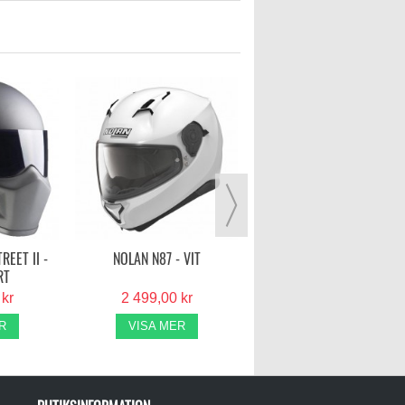
CABERG DRIFT CARBON
SVART
3 599,00 kr
VISA MER
REET II -
NOLAN N87 - VIT
RT
 kr
2 499,00 kr
R
VISA MER