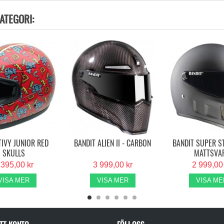
ATEGORI:
TIVY JUNIOR RED
BANDIT ALIEN II - CARBON
BANDIT SUPER ST
SKULLS
MATTSVA
 395,00 kr
3 999,00 kr
2 999,00
VISA MER
VISA MER
VISA ME