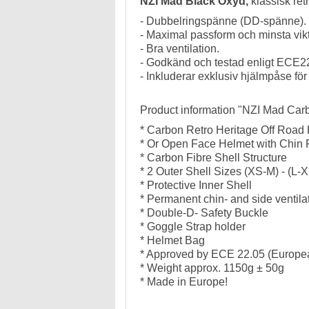
NZI Mad Black Oxyd,
klassisk ret
- Dubbelringspänne (DD-spänne).
- Maximal passform och minsta vikt
- Bra ventilation.
- Godkänd och testad enligt ECE2
- Inkluderar exklusiv hjälmpåse för
Product information "NZI Mad Ca
* Carbon Retro Heritage Off Road
* Or Open Face Helmet with Chin P
* Carbon Fibre Shell Structure
* 2 Outer Shell Sizes (XS-M) - (L-X
* Protective Inner Shell
* Permanent chin- and side ventila
* Double-D- Safety Buckle
* Goggle Strap holder
* Helmet Bag
* Approved by ECE 22.05 (Europe
* Weight approx. 1150g ± 50g
* Made in Europe!