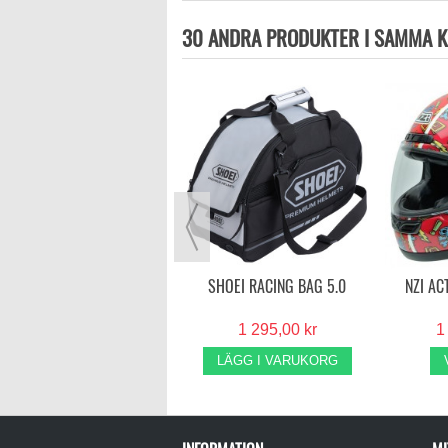
30 ANDRA PRODUKTER I SAMMA K
CABERG DRIFT EVO
MATTSVART
3 599,00 kr
VISA MER
SHOEI RACING BAG 5.0
NZI AC
1 295,00 kr
1
LÄGG I VARUKORG