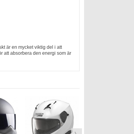
skt
är
en mycket viktig del
i att
ör
att absorbera den
energi som är
CABERG DRIFT CARBON
SVART
3 599,00 kr