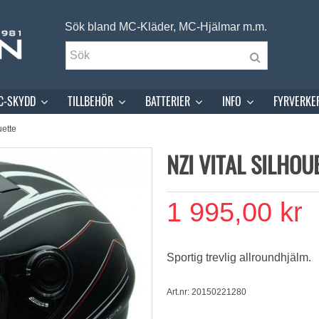
Sök bland MC-Kläder, MC-Hjälmar m.m.
C-SKYDD
TILLBEHÖR
BATTERIER
INFO
FYRVERKE
uette
NZI VITAL SILHOU
1 995,00 kr
Sportig trevlig allroundhjälm.
Art.nr: 20150221280