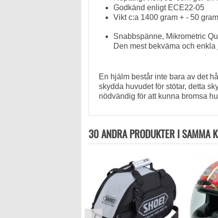
Godkänd enligt ECE22-05
Vikt c:a 1400 gram + - 50 gra
Snabbspänne, M
ikrometric
Qu
Den mest bekväma
och enkla
E
n hjälm
består inte bara av
det h
skydda
huvudet
för stötar, d
etta sk
nödvändig
för att
kunna
bromsa
hu
30 ANDRA PRODUKTER I SAMMA K
CABERG DRIFT EVO
SVART/RÖD
3 999,00 kr