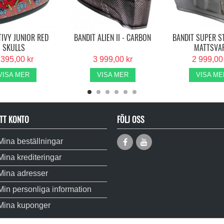
TIVY JUNIOR RED
BANDIT ALIEN II - CARBON
BANDIT SUPER ST
SKULLS
MATTSVA
 395,00 kr
3 999,00 kr
2 999,00
VISA MER
VISA MER
VISA ME
TT KONTO
FÖLJ OSS
Mina beställningar
Mina krediteringar
Mina adresser
Min personliga information
Mina kuponger