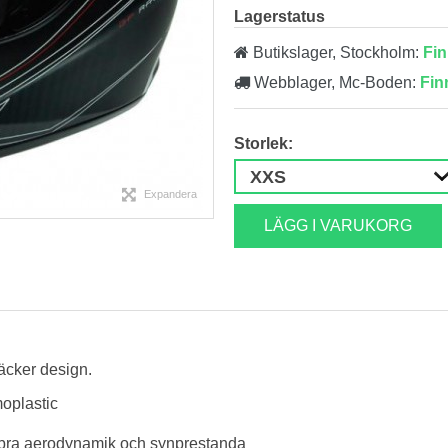
Lagerstatus
Butikslager, Stockholm:
Fin
Webblager, Mc-Boden:
Fin
Storlek:
Expandera
LÄGG I VARUKORG
läcker design.
oplastic
n bra aerodynamik och synprestanda