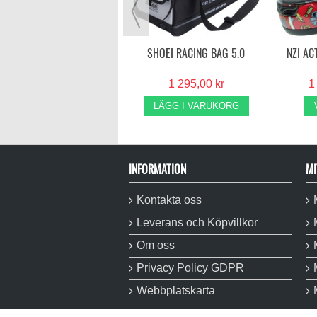
VISA MER
SHOEI RACING BAG 5.0
NZI AC
1 295,00 kr
1
LÄGG I VARUKORG
INFORMATION
MI
Kontakta oss
Leverans och Köpvillkor
Om oss
Privacy Policy GDPR
Webbplatskarta