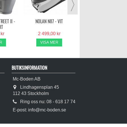
VISA MER
REET II -
NOLAN N87 - VIT
RT
 kr
2 499,00 kr
R
VISA MER
BUTIKSINFORMATION
Mc-Boden AB
Lindhagensplan 45
112 43 Stockholm
Ring oss nu:
08 - 618 17 74
E-post:
info@mc-boden.se