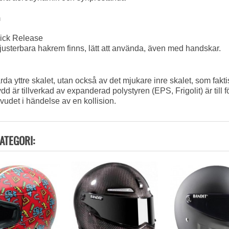
m
ick Release
justerbara
hakrem
finns
,
lätt att använda
,
även med handskar
.
årda
yttre skalet
,
utan också
av
det mjukare
inre skalet
, som fakti
ydd
är tillverkad av
expanderad
polystyren (EPS, Frigolit)
är till f
vudet
i
händelse
av en kollision.
ATEGORI: