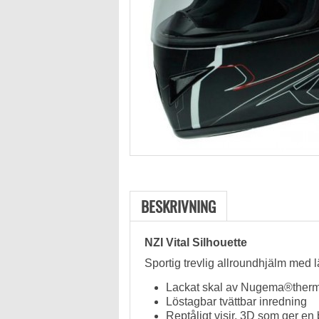
BESKRIVNING
NZI Vital Silhouette
Sportig trevlig allroundhjälm med 
Lackat skal av Nugema®therm
Löstagbar tvättbar inredning
Reptåligt visir, 3D som ger e