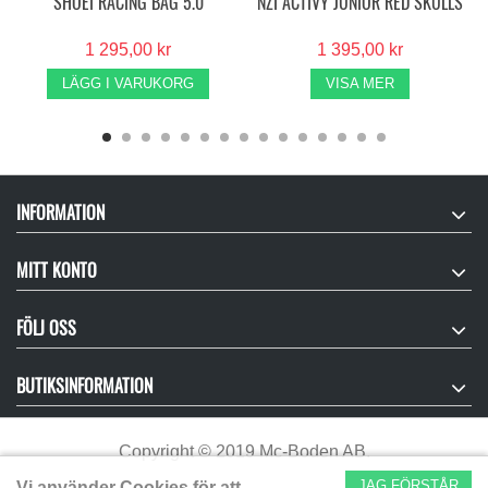
SHOEI RACING BAG 5.0
NZI ACTIVY JUNIOR RED SKULLS
1 295,00 kr
1 395,00 kr
LÄGG I VARUKORG
VISA MER
INFORMATION
MITT KONTO
FÖLJ OSS
BUTIKSINFORMATION
Copyright
©
2019 Mc-Boden AB.
JAG FÖRSTÅR
Vi använder Cookies för att