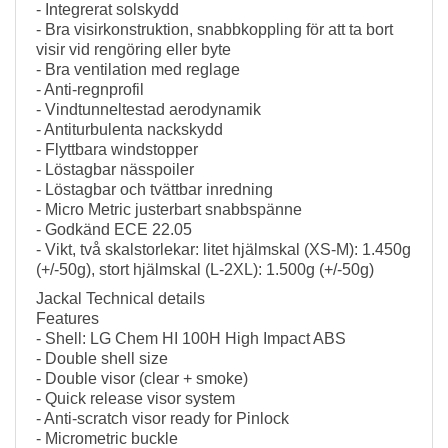
- Integrerat solskydd
- Bra visirkonstruktion, snabbkoppling för att ta bort
visir vid rengöring eller byte
- Bra ventilation med reglage
- Anti-regnprofil
- Vindtunneltestad aerodynamik
- Antiturbulenta nackskydd
- Flyttbara windstopper
- Löstagbar nässpoiler
- Löstagbar och tvättbar inredning
- Micro Metric justerbart snabbspänne
- Godkänd ECE 22.05
- Vikt, två skalstorlekar: litet hjälmskal (XS-M): 1.450g
(+/-50g), stort hjälmskal (L-2XL): 1.500g (+/-50g)
Jackal Technical details
Features
- Shell: LG Chem HI 100H High Impact ABS
- Double shell size
- Double visor (clear + smoke)
- Quick release visor system
- Anti-scratch visor ready for Pinlock
- Micrometric buckle