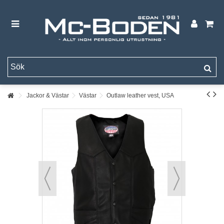
Jackor & Västar
Västar
Outlaw leather vest, USA