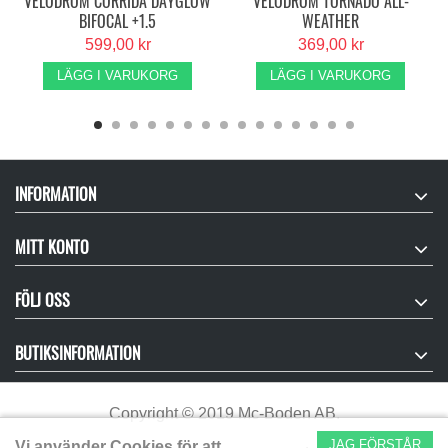
VELODROM CORRIDA DAYGLOW
VELODROM TORNADO ALL-
BIFOCAL +1.5
WEATHER
599,00 kr
369,00 kr
LÄGG I VARUKORG
LÄGG I VARUKORG
INFORMATION
MITT KONTO
FÖLJ OSS
BUTIKSINFORMATION
Copyright
©
2019 Mc-Boden AB.
JAG FÖRSTÅR
Vi använder Cookies för att