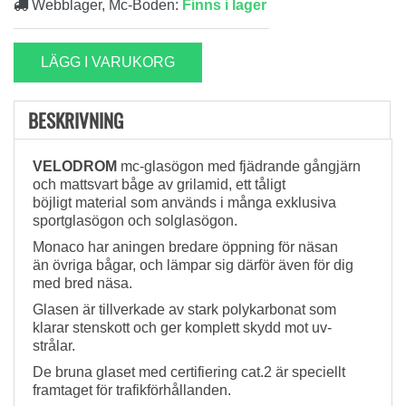
Webblager, Mc-Boden:
Finns i lager
LÄGG I VARUKORG
BESKRIVNING
VELODROM
mc-glasögon med fjädrande gångjärn
och mattsvart båge av grilamid, ett tåligt
böjligt material som används i många exklusiva
sportglasögon och solglasögon.
Monaco har aningen bredare öppning för näsan
än övriga bågar, och lämpar sig därför även för dig
med bred näsa.
Glasen är tillverkade av stark polykarbonat som
klarar stenskott och ger komplett skydd mot uv-
strålar.
De bruna glaset med certifiering cat.2 är speciellt
framtaget för trafikförhållanden.