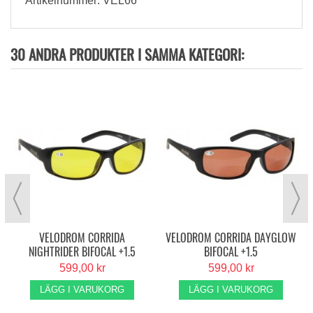
Artikelnummer: VEL66
30 ANDRA PRODUKTER I SAMMA KATEGORI:
N
VELODROM CORRIDA
VELODROM CORRIDA DAYGLOW
NIGHTRIDER BIFOCAL +1.5
BIFOCAL +1.5
599,00 kr
599,00 kr
LÄGG I VARUKORG
LÄGG I VARUKORG