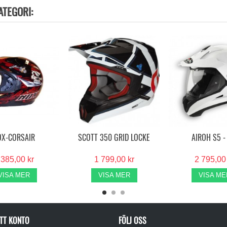
ATEGORI:
OX-CORSAIR
SCOTT 350 GRID LOCKE
AIROH S5 -
 385,00 kr
1 799,00 kr
2 795,00
VISA MER
VISA MER
VISA ME
TT KONTO
FÖLJ OSS