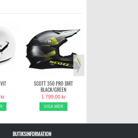
ONEAL 3-SERIE
SVART/ORANGE/VIT
HURRICANE
1 495,00 kr
VISA MER
 VIT
SCOTT 350 PRO DIRT
BLACK/GREEN
 kr
1 799,00 kr
R
VISA MER
BUTIKSINFORMATION