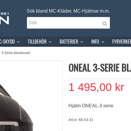
Sök bland MC-Kläder, MC-Hjälmar m.m.
C-SKYDD
TILLBEHÖR
BATTERIER
INFO
FYRVERKE
3-Serie blanksvart
ONEAL 3-SERIE B
1 495,00 kr
Hjälm ONEAL-3 serie
Art.nr: 68-03-31