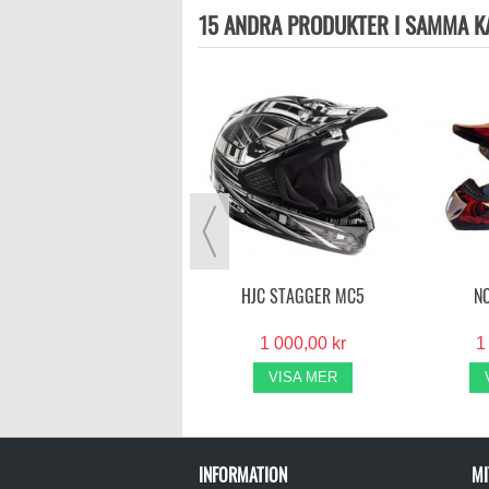
15 ANDRA PRODUKTER I SAMMA K
HJC C50 CROSSHJÄLM
MATTSVART
1 099,00 kr
VISA MER
HJC STAGGER MC5
N
1 000,00 kr
1
VISA MER
INFORMATION
MI