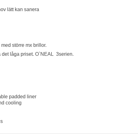
ov lätt kan sanera
med större mx brillor.
 det låga priset. O`NEAL 3serien.
ble padded liner
and cooling
ds