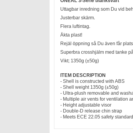
ONEAL 3-Serie blanksvart
Uttagbar inredning som Du vid beh
Justerbar skärm.
Flera luftintag.
Äkta plast!
Rejäl öppning så Du även får plats 
Superbra crosshjälm med tanke på
Vikt; 1350g (±50g)
ITEM DESCRIPTION
- Shell is constructed with ABS
- Shell weight 1350g (±50g)
- Ultra-plush removable and washa
- Multiple air vents for ventilation 
- Height adjustable visor
- Double-D release chin strap
- Meets ECE 22.05 safety standar