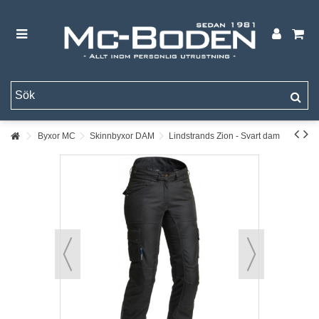
Byxor MC
Skinnbyxor DAM
Lindstrands Zion - Svart dam