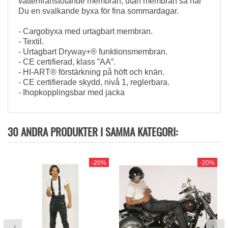
vattenfrånstötande membran, utan membran så har
Du en svalkande byxa för fina sommardagar.
- Cargobyxa med urtagbart membran.
- Textil.
- Urtagbart Dryway+® funktionsmembran.
- CE certifierad, klass ”AA”.
- HI-ART® förstärkning på höft och knän.
- CE certifierade skydd, nivå 1, reglerbara.
- Ihopkopplingsbar med jacka
30 ANDRA PRODUKTER I SAMMA KATEGORI:
-20%
-20%