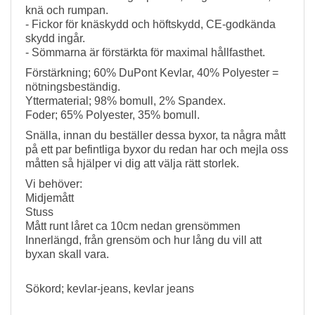
knä och rumpan.
- Fickor för knäskydd och höftskydd, CE-godkända
skydd ingår.
- Sömmarna är förstärkta för maximal hållfasthet.
Förstärkning; 60% DuPont Kevlar, 40% Polyester =
nötningsbeständig.
Yttermaterial; 98% bomull, 2% Spandex.
Foder; 65% Polyester, 35% bomull.
Snälla, innan du beställer dessa byxor, ta några mått
på ett par befintliga byxor du redan har och mejla oss
måtten så hjälper vi dig att välja rätt storlek.
Vi behöver:
Midjemått
Stuss
Mått runt låret ca 10cm nedan grensömmen
Innerlängd, från grensöm och hur lång du vill att
byxan skall vara.
Sökord; kevlar-jeans, kevlar jeans