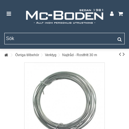
Övriga tillbehör
Verktyg
Najtråd - Rostfritt 30 m