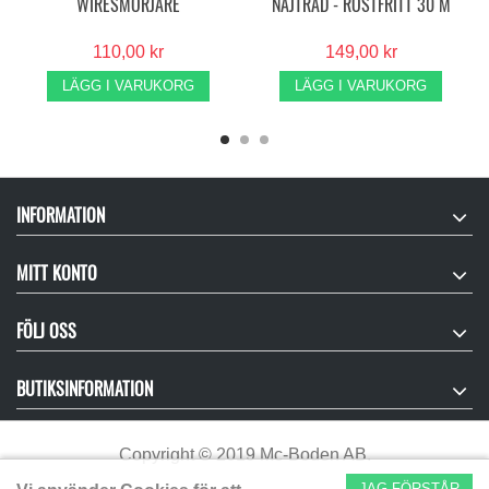
WIRESMÖRJARE
NAJTRÅD - ROSTFRITT 30 M
110,00 kr
149,00 kr
LÄGG I VARUKORG
LÄGG I VARUKORG
INFORMATION
MITT KONTO
FÖLJ OSS
BUTIKSINFORMATION
Copyright
©
2019 Mc-Boden AB.
JAG FÖRSTÅR