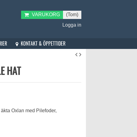
VARUKORG
(Tom)
Logga in
KONTAKT & ÖPPETTIDER
RIER
E HAT
 äkta Oxlan med Pilefoder,