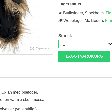
Lagerstatus
Butikslager, Stockholm:
Fin
Webblager, Mc-Boden:
Fin
Storlek:
Expandera
LÄGG I VARUKORG
 Oxlan med pilefoder.
över en varm å skön mössa.
yester (vattentåligt)