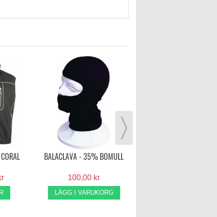
KNOX. 3X DRY INSIDE - T-
SHIRT
425,00 kr
VISA MER
 CORAL
BALACLAVA - 35% BOMULL
kr
100,00 kr
R
LÄGG I VARUKORG