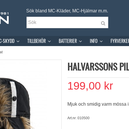
Sök bland MC-Kläder, MC-Hjälmar m.m.
C-SKYDD
TILLBEHÖR
BATTERIER
INFO
FYRVERKE
at
HALVARSSONS PIL
199,00 kr
Mjuk och smidig varm mössa i
Art.nr: 010500