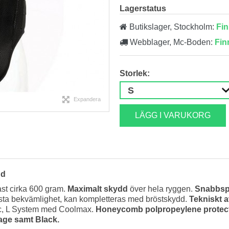
Lagerstatus
Butikslager, Stockholm:
Fin
Webblager, Mc-Boden:
Fin
Storlek:
Expandera
LÄGG I VARUKORG
dd
st cirka 600 gram.
Maximalt skydd
över hela ryggen.
Snabbs
bästa bekvämlighet, kan kompletteras med bröstskydd.
Tekniskt 
c, L System med Coolmax.
Honeycomb polpropeylene protec
age samt Black.