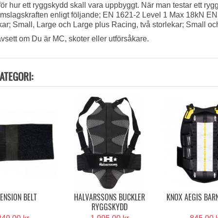
för hur ett ryggskydd skall vara uppbyggt. När man testar ett ryg
slagskraften enligt följande; EN 1621-2 Level 1 Max 18kN E
r; Small, Large och Large plus Racing, två storlekar; Small oc
sett om Du är MC, skoter eller utförsåkare.
ATEGORI:
ENSION BELT
HALVARSSONS BUCKLER
KNOX AEGIS BAR
RYGGSKYDD