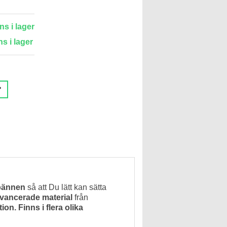
ns i lager
ns i lager
pännen
så att Du lätt kan sätta
avancerade material
från
tion.
Finns i flera olika