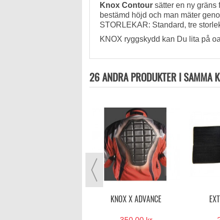
Knox Contour
sätter en ny gräns 
bestämd höjd och man mäter genom
STORLEKAR: Standard, tre storleka
KNOX ryggskydd kan Du lita på oav
26 ANDRA PRODUKTER I SAMMA K
NYHET
HALVARSSONS MELBYN CAP
RYGGSKYDD
995,00 kr
VISA MER
KNOX X ADVANCE
EXT