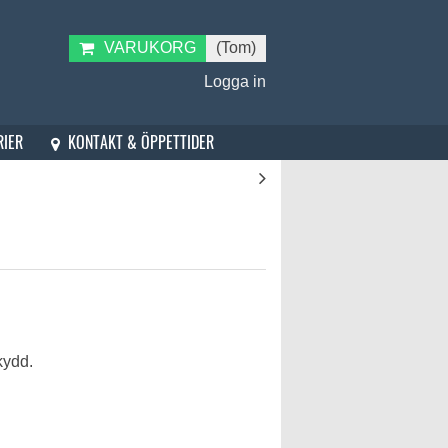
VARUKORG
(Tom)
Logga in
KONTAKT & ÖPPETTIDER
RIER
kydd.