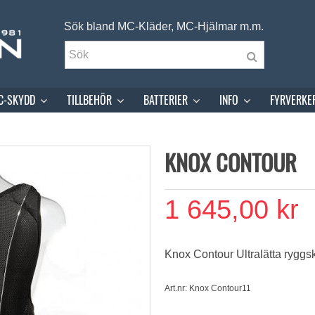
Sök bland MC-Kläder, MC-Hjälmar m.m.
C-SKYDD
TILLBEHÖR
BATTERIER
INFO
FYRVERKE
KNOX CONTOUR
1 645,00 kr
Knox Contour Ultralätta ryggs
Art.nr: Knox Contour11