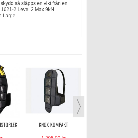
gskydd så släpps en vikt från en
N 1621-2 Level 2 Max 9kN
h Large.
HALVARSSONS RIDGE
RYGGSKYDD
1 495,00 kr
VISA MER
NSTORLEK
KNOX KOMPAKT