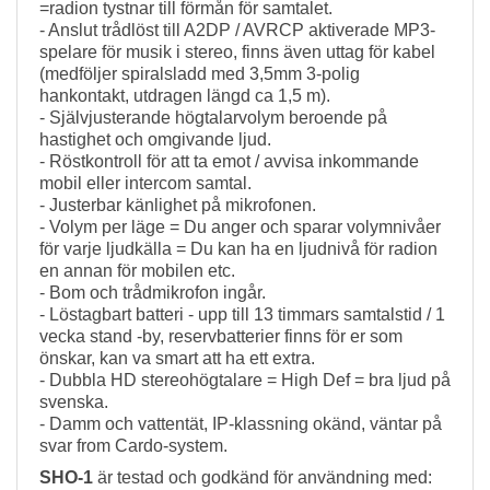
=radion tystnar till förmån för samtalet.
- Anslut trådlöst till A2DP / AVRCP aktiverade MP3-
spelare för musik i stereo, finns även uttag för kabel
(medföljer spiralsladd med 3,5mm 3-polig
hankontakt, utdragen längd ca 1,5 m).
- Självjusterande högtalarvolym beroende på
hastighet och omgivande ljud.
- Röstkontroll för att ta emot / avvisa inkommande
mobil eller intercom samtal.
- Justerbar känlighet på mikrofonen.
- Volym per läge = Du anger och sparar volymnivåer
för varje ljudkälla = Du kan ha en ljudnivå för radion
en annan för mobilen etc.
- Bom och trådmikrofon ingår.
- Löstagbart batteri - upp till 13 timmars samtalstid / 1
vecka stand -by, reservbatterier finns för er som
önskar, kan va smart att ha ett extra.
- Dubbla HD stereohögtalare = High Def = bra ljud på
svenska.
- Damm och vattentät, IP-klassning okänd, väntar på
svar from Cardo-system.
SHO-1
är testad och godkänd för användning med: