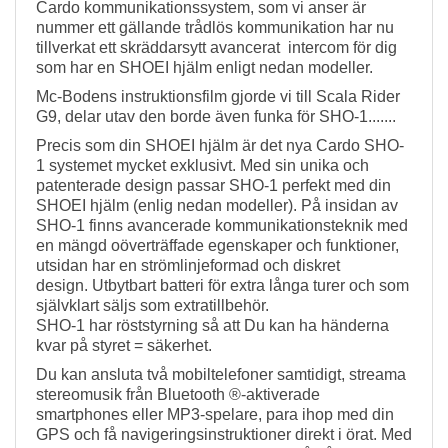
Cardo kommunikationssystem, som vi anser är
nummer ett gällande trådlös kommunikation har nu
tillverkat ett skräddarsytt avancerat intercom för dig
som har en SHOEI hjälm enligt nedan modeller.
Mc-Bodens instruktionsfilm gjorde vi till Scala Rider
G9, delar utav den borde även funka för SHO-1.......
Precis som din SHOEI hjälm är det nya Cardo SHO-
1 systemet mycket exklusivt. Med sin unika och
patenterade design passar SHO-1 perfekt med din
SHOEI hjälm (enlig nedan modeller). På insidan av
SHO-1 finns avancerade kommunikationsteknik med
en mängd oöverträffade egenskaper och funktioner,
utsidan har en strömlinjeformad och diskret
design. Utbytbart batteri för extra långa turer och som
självklart säljs som extratillbehör.
SHO-1 har röststyrning så att Du kan ha händerna
kvar på styret = säkerhet.
Du kan ansluta två mobiltelefoner samtidigt, streama
stereomusik från Bluetooth ®-aktiverade
smartphones eller MP3-spelare, para ihop med din
GPS och få navigeringsinstruktioner direkt i örat. Med