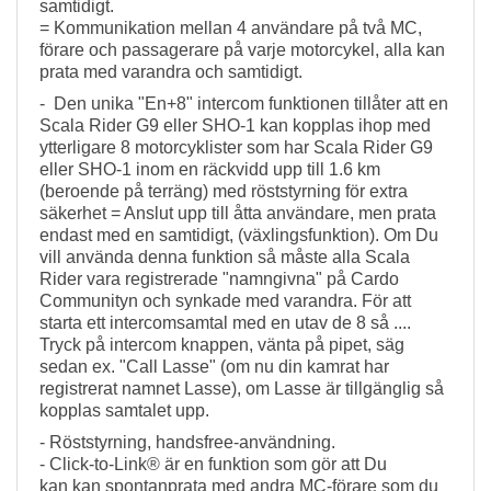
samtidigt.
= Kommunikation mellan 4 användare på två MC,
förare och passagerare på varje motorcykel, alla kan
prata med varandra och samtidigt.
- Den unika "En+8" intercom funktionen tillåter att en
Scala Rider G9 eller SHO-1 kan kopplas ihop med
ytterligare 8 motorcyklister som har Scala Rider G9
eller SHO-1 inom en räckvidd upp till 1.6 km
(beroende på terräng) med röststyrning för extra
säkerhet = Anslut upp till åtta användare, men prata
endast med en samtidigt, (växlingsfunktion). Om Du
vill använda denna funktion så måste alla Scala
Rider vara registrerade "namngivna" på Cardo
Communityn och synkade med varandra. För att
starta ett intercomsamtal med en utav de 8 så ....
Tryck på intercom knappen, vänta på pipet, säg
sedan ex. "Call Lasse" (om nu din kamrat har
registrerat namnet Lasse), om Lasse är tillgänglig så
kopplas samtalet upp.
- Röststyrning, handsfree-användning.
- Click-to-Link® är en funktion som gör att Du
kan k
an
spontan
prata
med
andra MC-förare som
du