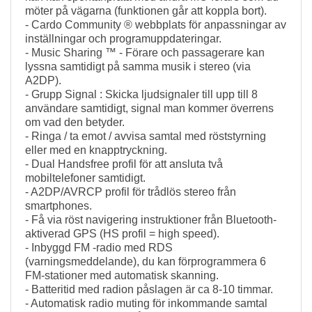
möter på vägarna (funktionen går att koppla bort).
- Cardo Community ® webbplats för anpassningar av
inställningar och programuppdateringar.
- Music Sharing ™ - Förare och passagerare kan
lyssna samtidigt på samma musik i stereo (via
A2DP).
- Grupp Signal : Skicka ljudsignaler till upp till 8
användare samtidigt, signal man kommer överrens
om vad den betyder.
- Ringa / ta emot / avvisa samtal med röststyrning
eller med en knapptryckning.
- Dual Handsfree profil för att ansluta två
mobiltelefoner samtidigt.
- A2DP/AVRCP profil för trådlös stereo från
smartphones.
- Få via röst navigering instruktioner från Bluetooth-
aktiverad GPS (HS profil = high speed).
- Inbyggd FM -radio med RDS
(varningsmeddelande), du kan förprogrammera 6
FM-stationer med automatisk skanning.
- Batteritid med radion påslagen är ca 8-10 timmar.
- Automatisk radio muting för inkommande samtal