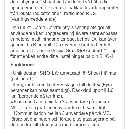
den inbyggda FM -radion kan du också hålla dig
uppdaterad med de senaste trafik-och väderrapporter
från lokala radiostationer, -radio med RDS
(varningsmeddelande).
Den unika Cardo Community ® webbplats gör att
användaren kan uppgradera mjukvara samt anpassa
enhetens inställningar efter eget behov. Du kan även
genom din Bluetooth ®-aktiverade Android-enhet,
använda Cardos exklusiva SmartSet Android ™ app
för att enkelt ändra dina inställningar på din SHO-1.
Funktioner:
- Unik design, SHO-1 är anpassad för Shoei hjälmar
(pat. pend.)
- 4-vägs intercom konferensläge i full duplex (Fyra
personer kan prata samtidigt). Räckvidd upp till 1,6
km (beroende på terräng).
= Kommunikation mellan 3 användare på var sin
MC, alla kan prata med varandra och samtidigt.
= Kommunikation mellan 3 användare på två MC,
förare på ena hojen och förare plus passagerare på
den andra, alla kan prata med varandra och