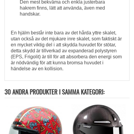
Den mest bekväma
och enkla
justerbara
hakrem
finns
,
lätt att använda
,
även med
handskar
.
E
n hjälm
består inte bara av
det hårda
yttre skalet
,
utan också
av
det mjukare
inre skalet
, som faktiskt
är
en mycket viktig del
i att skydda
huvudet
för stötar,
d
etta skydd
är tillverkad av
expanderad
polystyren
(EPS, Frigolit)
är till för
att absorbera den
energi som
är nödvändig
för att
kunna
bromsa
huvudet
i
händelse
av en kollision.
30 ANDRA PRODUKTER I SAMMA KATEGORI: