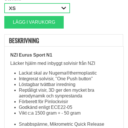
LÄGG I VARUKORG
BESKRIVNING
NZI Eurus Sport N1
Läcker hjälm med inbyggt solvisir från NZI
Lackat skal av Nugema®thermoplastic
Integrerat solvisir, "One Push button"
Löstagbar tvättbar inredning
Reptåligt visir, 3D ger den mycket bra
aerodynamik och synprestanda
Förberett för Pinlockvisir
Godkänd enligt ECE22-05
Vikt c:a 1500 gram + - 50 gram
Snabbspänne, M
ikrometric
Quick Release