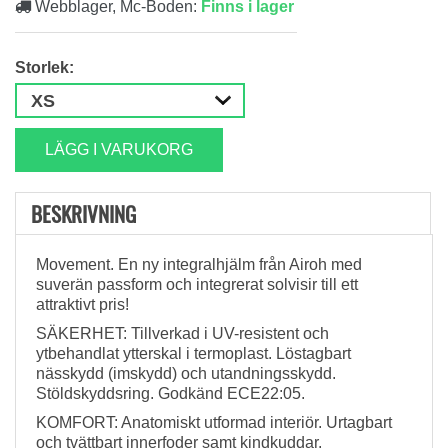
Webblager, Mc-Boden:
Finns i lager
Storlek:
LÄGG I VARUKORG
BESKRIVNING
Movement. En ny integralhjälm från Airoh med
suverän passform och integrerat solvisir till ett
attraktivt pris!
SÄKERHET: Tillverkad i UV-resistent och
ytbehandlat ytterskal i termoplast. Löstagbart
nässkydd (imskydd) och utandningsskydd.
Stöldskyddsring. Godkänd ECE22:05.
KOMFORT: Anatomiskt utformad interiör. Urtagbart
och tvättbart innerfoder samt kindkuddar.