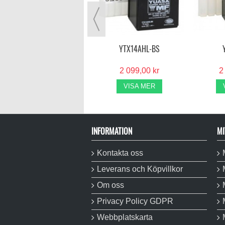
1 995,00 kr
VISA MER
YTX14AHL-BS
2 099,00 kr
2
VISA MER
INFORMATION
MI
Kontakta oss
Leverans och Köpvillkor
Om oss
Privacy Policy GDPR
Webbplatskarta