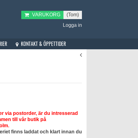
VARUKORG
(Tom)
Logga in
KONTAKT & ÖPPETTIDER
RIER
er via postorder, är du intresserad
mmen till vår butik på
olm.
eriet finns laddat och klart innan du