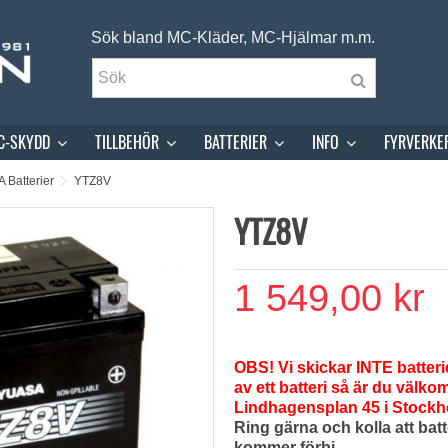
Sök bland MC-Kläder, MC-Hjälmar m.m.
C-SKYDD
TILLBEHÖR
BATTERIER
INFO
FYRVERKE
 Batterier
YTZ8V
YTZ8V
1 549,00 kr
OBS! Vi skickar INTE batteri
av ett batteri så är du välko
Lindhagensplan 45 i Stockh
Ring gärna och kolla att batt
kommer förbi.