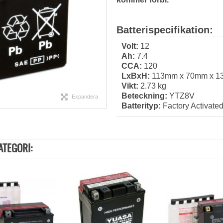
Batterispecifikation:
Volt:
12
Ah:
7.4
CCA:
120
LxBxH:
113mm x 70mm x 
Vikt:
2.73 kg
Beteckning:
YTZ8V
Expandera
Batterityp:
Factory Activate
ATEGORI: