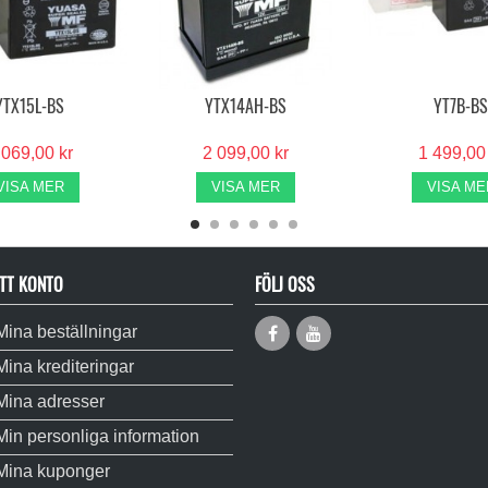
YTX15L-BS
YTX14AH-BS
YT7B-BS
 069,00 kr
2 099,00 kr
1 499,00
VISA MER
VISA MER
VISA ME
TT KONTO
FÖLJ OSS
Mina beställningar
Mina krediteringar
Mina adresser
Min personliga information
Mina kuponger