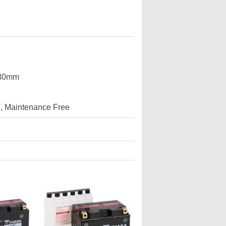
130mm
d, Maintenance Free
YTX14H-BS