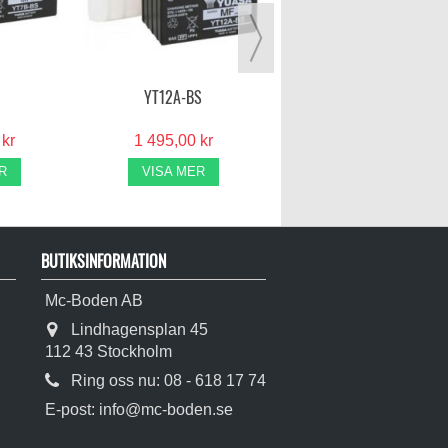
1 995,00 kr
VISA MER
YT12A-BS
 kr
1 495,00 kr
R
VISA MER
BUTIKSINFORMATION
Mc-Boden AB
Lindhagensplan 45
112 43 Stockholm
Ring oss nu:
08 - 618 17 74
E-post:
info@mc-boden.se