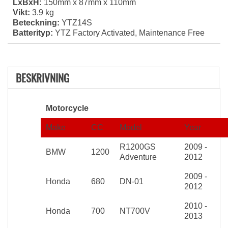
LxBxH:
150mm x 87mm x 110mm
Vikt:
3.9 kg
Beteckning:
YTZ14S
Batterityp:
YTZ Factory Activated, Maintenance Free
BESKRIVNING
Motorcycle
Make
CC
Model
Year
R1200GS
2009 -
BMW
1200
Adventure
2012
2009 -
Honda
680
DN-01
2012
2010 -
Honda
700
NT700V
2013