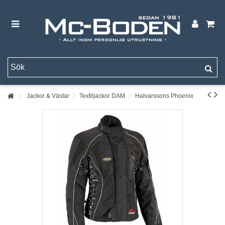
Jackor & Västar
Textiljackor DAM
Halvarssons Phoenix