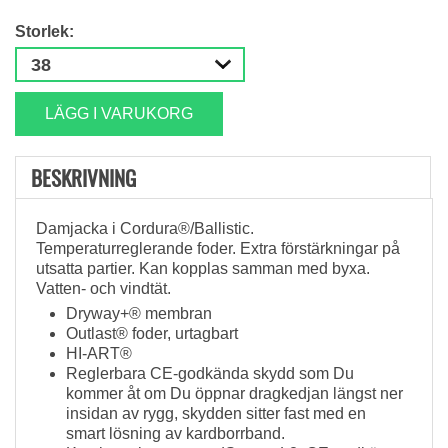
Storlek:
LÄGG I VARUKORG
BESKRIVNING
Damjacka i Cordura®/Ballistic.
Temperaturreglerande foder. Extra förstärkningar på
utsatta partier. Kan kopplas samman med byxa.
Vatten- och vindtät.
Dryway+® membran
Outlast® foder, urtagbart
HI-ART®
Reglerbara CE-godkända skydd som Du
kommer åt om Du öppnar dragkedjan längst ner
insidan av rygg, skydden sitter fast med en
smart lösning av kardborrband.