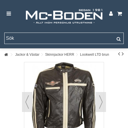
Jackor & Västar
Skinnjackor HERR
Lookwell LTD brun