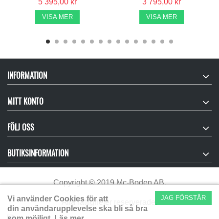
5 395,00 kr
3 795,00 kr
VISA MER
VISA MER
INFORMATION
MITT KONTO
FÖLJ OSS
BUTIKSINFORMATION
Copyright
©
2019 Mc-Boden AB.
JAG FÖRSTÅR
Vi använder Cookies för att
Alla rättigheter reserverade.
din användarupplevelse ska bli så bra
som möjligt.
Läs mer