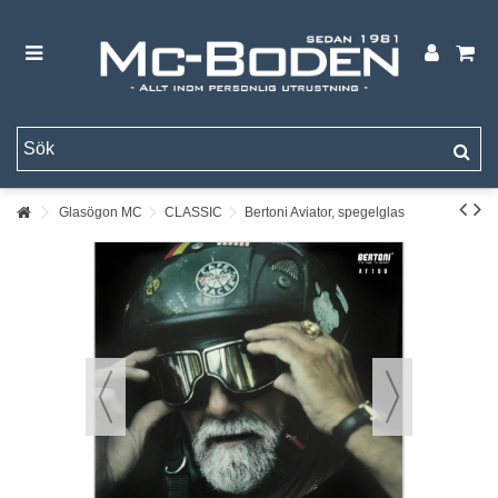
Glasögon MC
CLASSIC
Bertoni Aviator, spegelglas