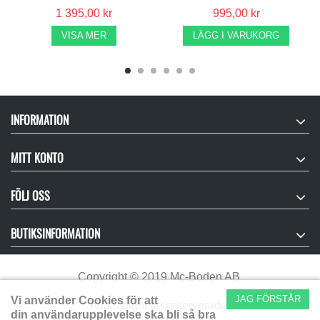
1 395,00 kr
995,00 kr
VISA MER
LÄGG I VARUKORG
INFORMATION
MITT KONTO
FÖLJ OSS
BUTIKSINFORMATION
Copyright
©
2019 Mc-Boden AB.
JAG FÖRSTÅR
Vi använder Cookies för att
Alla rättigheter reserverade.
din användarupplevelse ska bli så bra