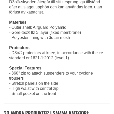
D3o®-skydden återgår till sitt ursprungliga tillstånd
efter att slaget upphört och kan användas igen, utan
förlust av kapacitet.
Materials
- Outer shell: Airguard Polyamid
- Gore-tex® ltz 3 layer (fixed membrane)
- Polyester lining with 3d air mesh
Protectors
- D3o® protectors at knee, in accordance with the ce
standard en1621-1:2012 (level 1)
Special Features
- 360° zip to attach suspenders to your cyclone
trousers
- Stretch panels on the side
- High waist with central zip
- Small pocket on the front
30 ANDRA PRODUKTER I SAMMA KATEGORI: