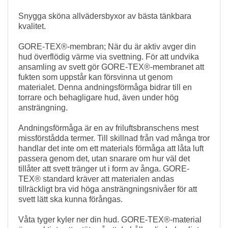
Snygga sköna allvädersbyxor av bästa tänkbara
kvalitet.
GORE-TEX®-membran; När du är aktiv avger din
hud överflödig värme via svettning. För att undvika
ansamling av svett gör GORE-TEX®-membranet att
fukten som uppstår kan försvinna ut genom
materialet. Denna andningsförmåga bidrar till en
torrare och behagligare hud, även under hög
ansträngning.
Andningsförmåga är en av friluftsbranschens mest
missförstådda termer. Till skillnad från vad många tror
handlar det inte om ett materials förmåga att låta luft
passera genom det, utan snarare om hur väl det
tillåter att svett tränger ut i form av ånga. GORE-
TEX® standard kräver att materialen andas
tillräckligt bra vid höga ansträngningsnivåer för att
svett lätt ska kunna förångas.
Våta tyger kyler ner din hud. GORE-TEX®-material