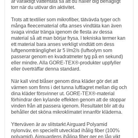
är varaktigt vattentäta så att du håller dig behagligt
torr när du utövar din aktivitet.
Trots att textilier som mikrofiber, tätvävda tyger och
många fleecematerial ofta anses vindtäta kan även
svaga vindar tränga igenom de flesta av dessa
material så att man börjar frysa. I tekniska termer kan
ett material bara anses verkligt vindtätt om dess
luftgenomtränglighet är 5 l/m2/s (luftvolym som
passerar genom en kvadratmeter tyg på en sekund)
eller mindre. Alla GORE-TEX®-produkter uppfyller
eller överträffar denna standard.
När kall vind blåser genom dina kläder gör det att
värmen som finns i det tunna luftlagret mellan dig och
dina kläder försvinner ut. GORE-TEX®-material
förhindrar den kylande effekten genom att de stoppar
vinden från att passera igenom. Resultatet blir att du
behåller det sköna mikroklimatet innanför kläderna.
Ytterväven är av slitstarkt Airguard Polyamid
nylonväv, en speciellt utvecklad ihålig fiber (100%
polyamid). Airguardens ihåliga fiber ger en låg vikt