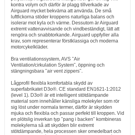
kontra volym och därför är plagg tillverkade av
Airguard mycket bekväma att använda. De små
luftfickorna stöder kroppens naturliga balans och
isolerar mot kyla och värme. Dessutom är Airguard
extremt vattenavvisande och vindbeständigt, lätt att
rengöra och snabbtorkande. Airguard uppfyller alla
krav, som representerar förstklassiga och moderna
motorcykelkläder.
Bra ventilationssystem, AVS "Air
Ventilation/cirkulation System", öppning och
stängningsbara "air vent zippers".
Lågprofil flexibla komfortabla skydd av
superfabrikatet D3o®. CE standard EN1621-1:2012
(level 1). D3o® är ett intelligent stötdämpande
material som innehåller känsliga molekyler som rör
sig löst under normala termer, därför är skydden
mjuka och flexibla och passar perfekt till kroppen. Vid
en plötslig inverkan typ "pang i backen" kombineras
molekylerna så att skydden blir extremt
stötdämpande, hela processen sker omedelbart och