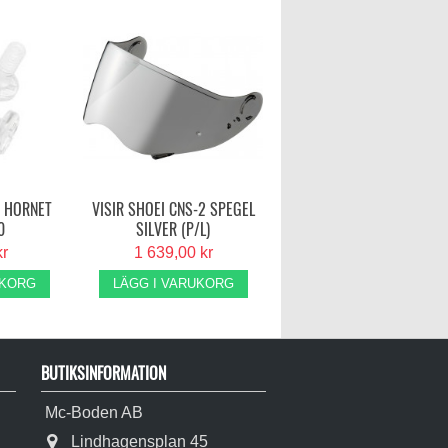
I HORNET
VISIR SHOEI CNS-2 SPEGEL
0
SILVER (P/L)
kr
1 639,00 kr
UKORG
LÄGG I VARUKORG
BUTIKSINFORMATION
Mc-Boden AB
Lindhagensplan 45