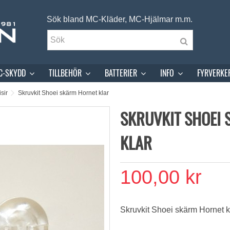
Sök bland MC-Kläder, MC-Hjälmar m.m.
C-SKYDD
TILLBEHÖR
BATTERIER
INFO
FYRVERKE
sir
Skruvkit Shoei skärm Hornet klar
SKRUVKIT SHOEI
KLAR
100,00 kr
Skruvkit Shoei skärm Hornet kl