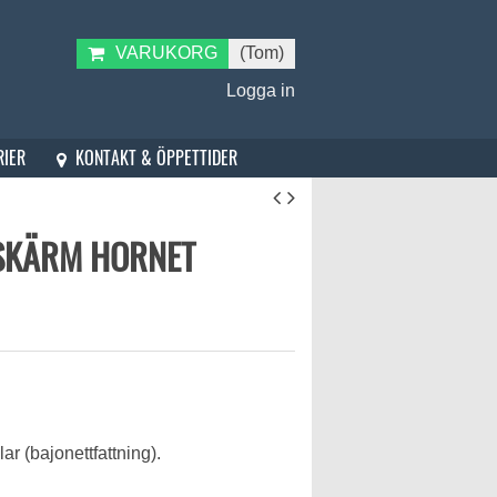
VARUKORG
(Tom)
Logga in
KONTAKT & ÖPPETTIDER
RIER
 SKÄRM HORNET
ar (bajonettfattning).