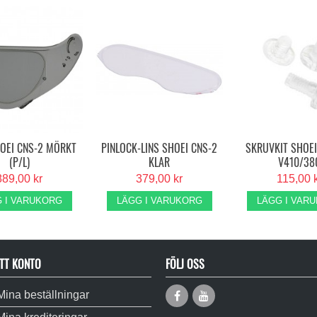
HOEI CNS-2 MÖRKT
PINLOCK-LINS SHOEI CNS-2
SKRUVKIT SHOE
(P/L)
KLAR
V410/38
889,00 kr
379,00 kr
115,00 
 I VARUKORG
LÄGG I VARUKORG
LÄGG I VAR
TT KONTO
FÖLJ OSS
Mina beställningar