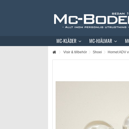
MC-KLÄDER
MC-HJÄLMAR
M
Visir & tillbehör
Shoei
Hornet ADV vi