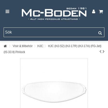
Visir & tillbehör
HJC
HJC (HJ-S2) (HJ-17R) (HJ-17A) (FG-Jet)
(IS-33 II) Pinlock