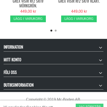
GREX VISIR RF2 SR/IF
GREX VISIR RF2 SR/IF KLART.
MÖRKGRÖN.
449,00 kr
449,00 kr
LÄGG I VARUKORG
LÄGG I VARUKORG
INFORMATION
MITT KONTO
FÖLJ OSS
BUTIKSINFORMATION
Copyright
©
2019 Mc-Boden AB.
JAG FÖRSTÅR