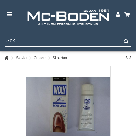
Stövlar
Custom
Skokräm