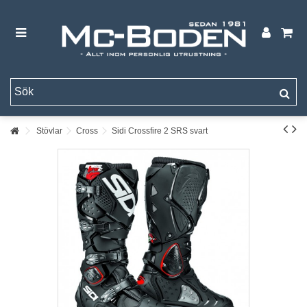
Stövlar
Cross
Sidi Crossfire 2 SRS svart