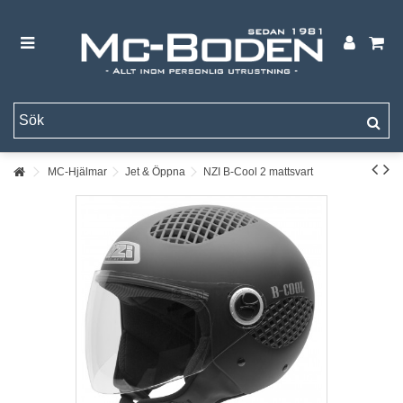
MC-Hjälmar
Jet & Öppna
NZI B-Cool 2 mattsvart